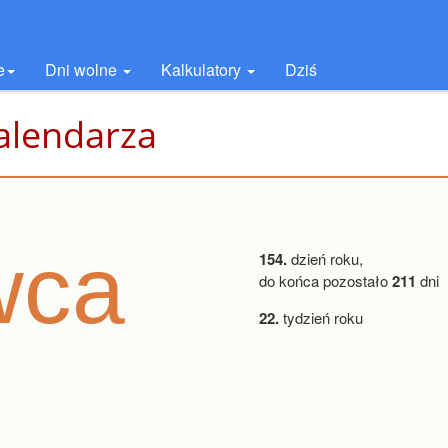
e
Dni wolne
Kalkulatory
Dziś
alendarza
wca
154.
dzień roku,
do końca pozostało
211
dni
22.
tydzień roku