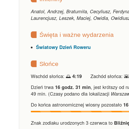
Anatol, Andrzej, Bratumiła, Cecyliusz, Ferdyn
Laurencjusz, Leszek, Maciej, Owidia, Owidiu
Święta i ważne wydarzenia
Światowy Dzień Roweru
Słońce
Wschód słońca: 🌅
4:19
Zachód słońca: 
Dzień trwa
16 godz. 31 min
,
jest krótszy od 
49 min.
(Czasy podano dla lokalizacji
Warsza
Do końca astronomicznej wiosny pozostało
16
Znak zodiaku urodzonych 3 czerwca to
Bliźnię