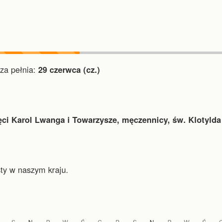
a pełnia:
29 czerwca (cz.)
ęci Karol Lwanga i Towarzysze, męczennicy, św. Klotylda
ty w naszym kraju.
S
N
P
W
Ś
C
P
S
N
P
W
Ś