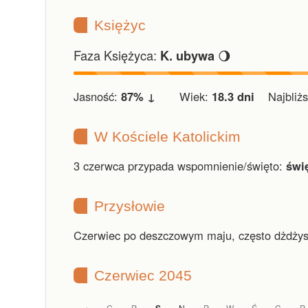
Księżyc
Faza Księżyca:
🌖
K. ubywa
Jasność:
87% ↓
Wiek:
18.3 dni
Najbliższ
W Kościele Katolickim
3 czerwca przypada wspomnienie/święto:
świ
Przysłowie
Czerwiec po deszczowym maju, często dżdżys
Czerwiec 2045
C
P
N
P
W
Ś
C
P