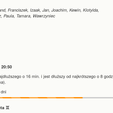
and, Franciszek, Izaak, Jan, Joachim, Kewin, Klotylda,
sz, Paula, Tamara, Wawrzyniec

20:50
najdłuższego o 16 min.
i
jest dłuższy od najkrótszego o 8 godz.
wa
).
dni
ta ♊︎