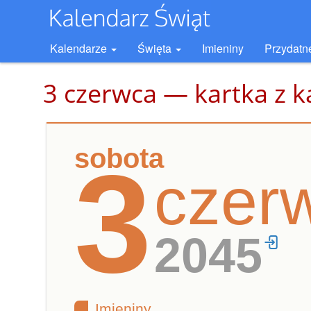
Kalendarze
Święta
Imieniny
Przydatn
3 czerwca — kartka z k
sobota
3
czer
2045
Imieniny