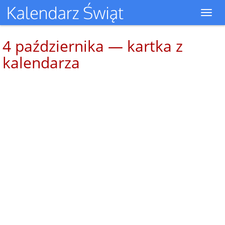
Toggl
navig
4 października — kartka z
kalendarza