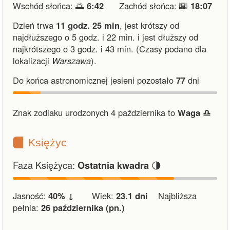
Wschód słońca: 🌅
6:42
Zachód słońca: 🌇
18:07
Dzień trwa
11 godz. 25 min
,
jest krótszy od
najdłuższego o 5 godz. i 22 min.
i
jest dłuższy od
najkrótszego o 3 godz. i 43 min.
(Czasy podano dla
lokalizacji
Warszawa
).
Do końca astronomicznej jesieni pozostało
77
dni
Znak zodiaku urodzonych 4 października to
Waga ♎︎
Księżyc
Faza Księżyca:
🌗
Ostatnia kwadra
Jasność:
40% ↓
Wiek:
23.1 dni
Najbliższa
pełnia:
26 października (pn.)