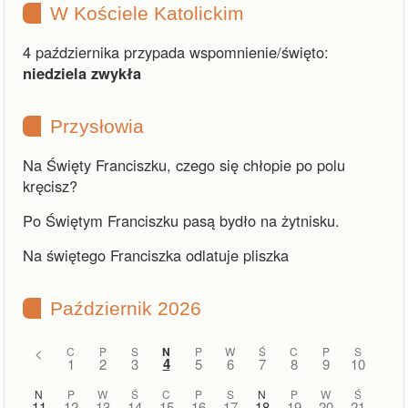
W Kościele Katolickim
4 października przypada wspomnienie/święto:
niedziela zwykła
Przysłowia
Na Święty Franciszku, czego się chłopie po polu
kręcisz?
Po Świętym Franciszku pasą bydło na żytnisku.
Na świętego Franciszka odlatuje pliszka
Październik 2026
<
C
P
S
N
P
W
Ś
C
P
S
4
1
2
3
5
6
7
8
9
10
N
P
W
Ś
C
P
S
N
P
W
Ś
11
12
13
14
15
16
17
18
19
20
21