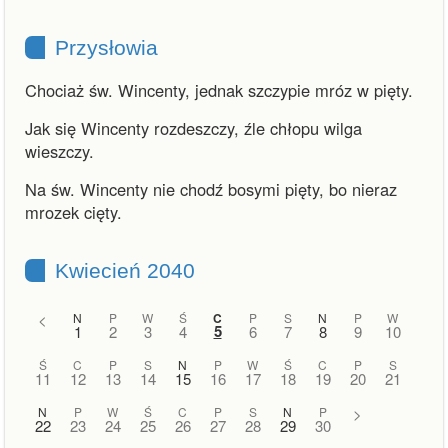
Przysłowia
Chociaż św. Wincenty, jednak szczypie mróz w pięty.
Jak się Wincenty rozdeszczy, źle chłopu wilga
wieszczy.
Na św. Wincenty nie chodź bosymi pięty, bo nieraz
mrozek cięty.
Kwiecień 2040
<
N
P
W
Ś
C
P
S
N
P
W
5
1
2
3
4
6
7
8
9
10
Ś
C
P
S
N
P
W
Ś
C
P
S
11
12
13
14
15
16
17
18
19
20
21
N
P
W
Ś
C
P
S
N
P
>
22
23
24
25
26
27
28
29
30