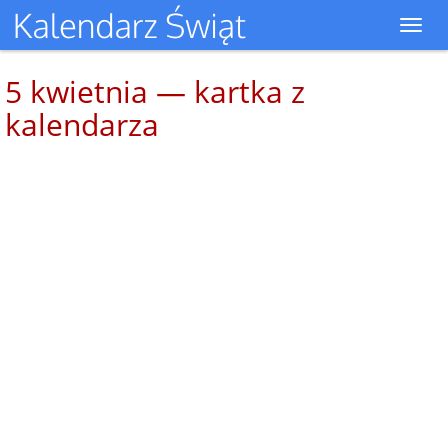
Toggl
navig
5 kwietnia — kartka z
kalendarza