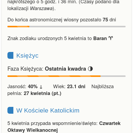
najkrótszego o 5 godz. i 36 min.
(Czasy podano dla
lokalizacji
Warszawa
).
Do końca astronomicznej wiosny pozostało
75
dni
Znak zodiaku urodzonych 5 kwietnia to
Baran ♈︎
Księżyc
Faza Księżyca:
🌗
Ostatnia kwadra
Jasność:
40% ↓
Wiek:
23.1 dni
Najbliższa
pełnia:
27 kwietnia (pt.)
W Kościele Katolickim
5 kwietnia przypada wspomnienie/święto:
Czwartek
Oktawy Wielkanocnej