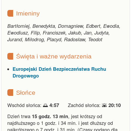
Imieniny
Bartłomiej, Benedykta, Domagniew, Edbert, Ewodia,
Ewodiusz, Filip, Franciszek, Jakub, Jan, Judyta,
Jurand, Miłodrog, Placyd, Radosław, Teodot
Święta i ważne wydarzenia
Europejski Dzień Bezpieczeństwa Ruchu
Drogowego
Słońce
Wschód słońca: 🌅
4:57
Zachód słońca: 🌇
20:10
Dzień trwa
15 godz. 13 min
,
jest krótszy od
najdłuższego o 1 godz. i 34 min.
i
jest dłuższy od
najkrótszego o 7 godz. i 31 min.
(Czasy podano dla