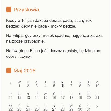
Przysłowia
Kiedy w Filipa i Jakuba deszcz pada, suchy rok
będzie; kiedy nie pada - mokry będzie.
Na Filipa, gdy przymrozek spadnie, najgorsza zaraza
na zboże przypadnie.
Na świętego Filipa jeśli deszcz rzęsisty, będzie plon
dobry i czysty.
Maj 2018
<
W
Ś
C
P
S
N
P
W
Ś
C
6
1
2
3
4
5
7
8
9
10
P
S
N
P
W
Ś
C
P
S
N
P
11
12
13
14
15
16
17
18
19
20
21
W
Ś
C
P
S
N
P
W
Ś
C
>
22
23
24
25
26
27
28
29
30
31