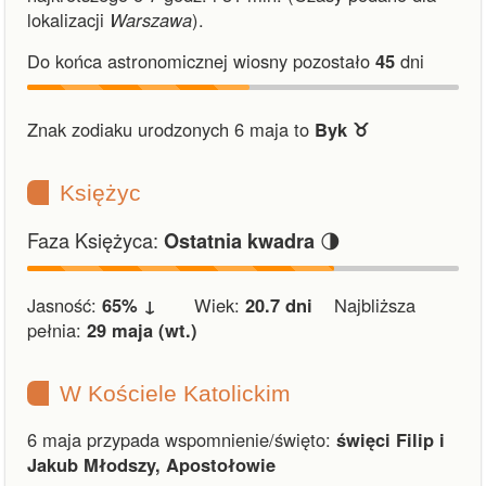
lokalizacji
Warszawa
).
Do końca astronomicznej wiosny pozostało
45
dni
Znak zodiaku urodzonych 6 maja to
Byk ♉︎
Księżyc
Faza Księżyca:
🌗
Ostatnia kwadra
Jasność:
65% ↓
Wiek:
20.7 dni
Najbliższa
pełnia:
29 maja (wt.)
W Kościele Katolickim
6 maja przypada wspomnienie/święto:
święci Filip i
Jakub Młodszy, Apostołowie