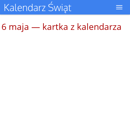
Toggl
navig
6 maja — kartka z kalendarza