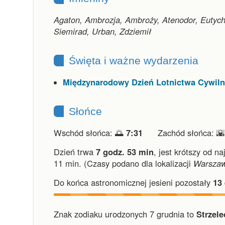
Agaton, Ambrozja, Ambroży, Atenodor, Eutychi
Siemirad, Urban, Zdziemił
Święta i ważne wydarzenia
Międzynarodowy Dzień Lotnictwa Cywil
Słońce
Wschód słońca: 🌅
7:31
Zachód słońca: 
Dzień trwa
7 godz. 53 min
,
jest krótszy od na
11 min.
(Czasy podano dla lokalizacji
Warsza
Do końca astronomicznej jesieni pozostały
13
Znak zodiaku urodzonych 7 grudnia to
Strzele