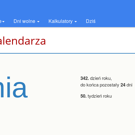
e
Dni wolne
Kalkulatory
Dziś
alendarza
nia
342.
dzień roku,
do końca pozostały
24
dni
50.
tydzień roku