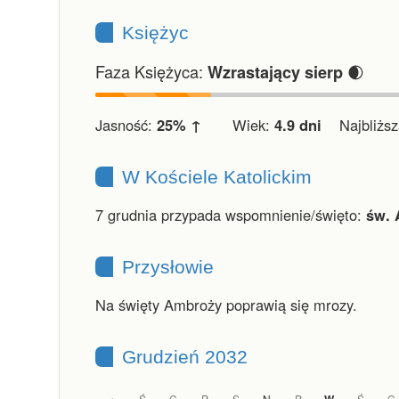
Księżyc
Faza Księżyca:
🌒
Wzrastający sierp
Jasność:
25% ↑
Wiek:
4.9 dni
Najbliższa
W Kościele Katolickim
7 grudnia przypada wspomnienie/święto:
św. 
Przysłowie
Na święty Ambroży poprawią się mrozy.
Grudzień 2032
Ś
C
P
S
N
P
Ś
C