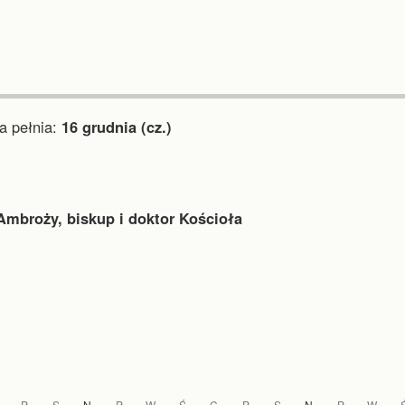
 pełnia:
16 grudnia (cz.)
Ambroży, biskup i doktor Kościoła
P
S
N
P
W
Ś
C
P
S
N
P
W