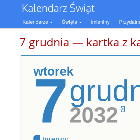
Kalendarze
Święta
Imieniny
Przydatn
7 grudnia — kartka z k
wtorek
7
grud
2032
Imieniny