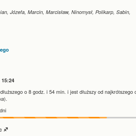
an, Józefa, Marcin, Marcisław, Ninomysł, Polikarp, Sabin,
nego

15:24
jdłuższego o 8 godz. i 54 min.
i
jest dłuższy od najkrótszego 
wa
).
dni
c ♐︎