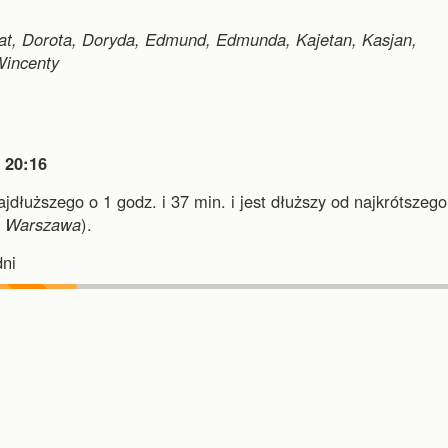
at, Dorota, Doryda, Edmund, Edmunda, Kajetan, Kasjan,
Wincenty

20:16
najdłuższego o 1 godz. i 37 min.
i
jest dłuższy od najkrótszego
i
Warszawa
).
ni