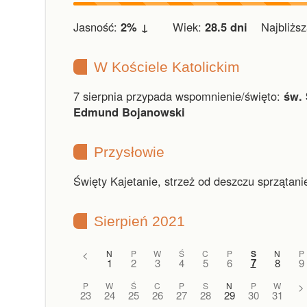
Jasność:
2% ↓
Wiek:
28.5 dni
Najbliższa
W Kościele Katolickim
7 sierpnia przypada wspomnienie/święto:
św. 
Edmund Bojanowski
Przysłowie
Święty Kajetanie, strzeż od deszczu sprzątani
Sierpień 2021
<
N
P
W
Ś
C
P
S
N
P
7
1
2
3
4
5
6
8
9
P
W
Ś
C
P
S
N
P
W
>
23
24
25
26
27
28
29
30
31