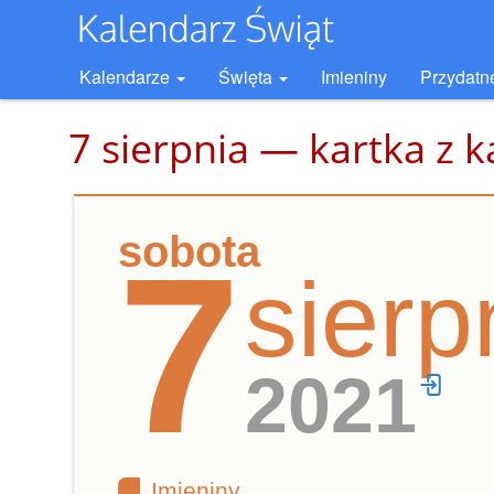
Kalendarze
Święta
Imieniny
Przydatn
7 sierpnia — kartka z 
sobota
7
sierp
2021
Imieniny