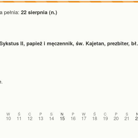
 pełnia:
22 sierpnia (n.)
Sykstus II, papież i męczennik, św. Kajetan, prezbiter, bł.
e.
W
Ś
C
P
S
N
P
W
Ś
C
P
S
10
11
12
13
14
15
16
17
18
19
20
21
2