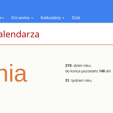
e
Dni wolne
Kalkulatory
Dziś
kalendarza
nia
219.
dzień roku,
do końca pozostało
146
dni
31.
tydzień roku