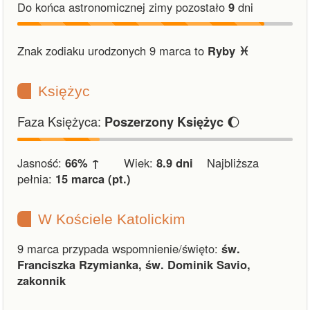
Do końca astronomicznej zimy pozostało
9
dni
Znak zodiaku urodzonych 9 marca to
Ryby ♓︎
Księżyc
Faza Księżyca:
🌔
Poszerzony Księżyc
Jasność:
66% ↑
Wiek:
8.9 dni
Najbliższa
pełnia:
15 marca (pt.)
W Kościele Katolickim
9 marca przypada wspomnienie/święto:
św.
Franciszka Rzymianka, św. Dominik Savio,
zakonnik