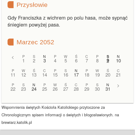
Przysłowie
Gdy Franciszka z wichrem po polu hasa, może sypnąć
śniegiem powyżej pasa.
Marzec 2052
<
P
S
N
P
W
Ś
C
P
S
N
9
1
2
3
4
5
6
7
8
10
P
W
Ś
C
P
S
N
P
W
Ś
C
11
12
13
14
15
16
17
18
19
20
21
P
S
N
P
W
Ś
C
P
S
N
>
22
23
24
25
26
27
28
29
30
31
Wspomnienia świętych Kościoła Katolickiego przytoczone za
Chronologicznym spisem informacji o świętych i błogosławionych. na
brewiarz.katolik.pl