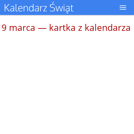
Toggl
navig
9 marca — kartka z kalendarza