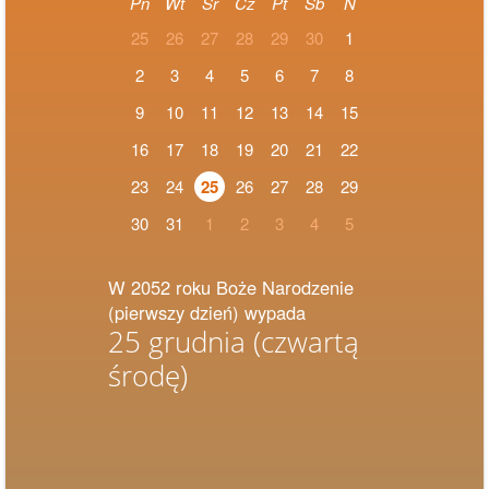
Pn
Wt
Śr
Cz
Pt
Sb
N
25
26
27
28
29
30
1
2
3
4
5
6
7
8
9
10
11
12
13
14
15
16
17
18
19
20
21
22
23
24
25
26
27
28
29
30
31
1
2
3
4
5
W 2052 roku Boże Narodzenie
(pierwszy dzień) wypada
25 grudnia
(czwartą
środę)