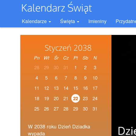
Kalendarze
Święta
Imieniny
Przydatn
Styczeń 2038
Pn
Wt
Śr
Cz
Pt
Sb
N
28
29
30
31
1
2
3
4
5
6
7
8
9
10
11
12
13
14
15
16
17
18
19
20
21
22
23
24
25
26
27
28
29
30
31
W 2038 roku Dzień Dziadka
Dzi
wypada