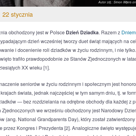
Autor zdj.: Simon Wijers o
, 22 stycznia
znia obchodzony jest w Polsce
Dzień Dziadka
. Razem z
Dniem
ypadającym dzień wcześniej tworzy duet świąt mających na ce
wanie i docenienie roli dziadków w życiu rodzinnym, i nie tylko
święto trafiło prawdopodobnie ze Stanów Zjednoczonych w lata
iesiątych XX wieku [1].
znaczenie seniorów w życiu rodzinnym i społecznym jest hono
 krajach świata, jednak najczęściej w tym samym dniu, tj. w for
iadków — bez rozdzielania na odrębne obchody dla każdej z p
 Zjednoczonych we wrześniu obchodzony jest Narodowy Dzie
w (ang. National Grandparents Day), który został zatwierdzony
nie przez Kongres i Prezydenta [2]. Analogiczne święto występuj