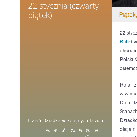
22 stycznia
(czwarty
piątek)
Piątek
22 styc
Babci
w
uhonoro
Polski 
osiemdz
Rola i 
w wielu
Dnia Dz
Stanach
Dziadkó
Dzień Dziadka w kolejnych latach:
oficjal
Pn
Wt
Śr
Cz
Pt
Sb
N