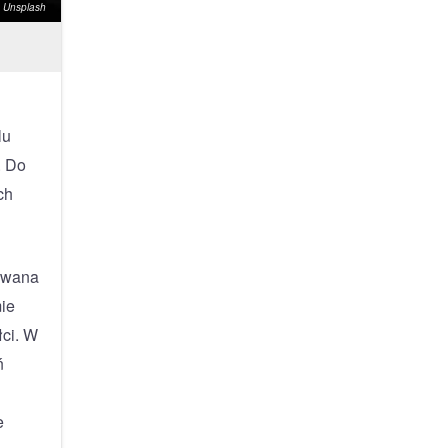
n Unsplash
lu
. Do
ch
rowana
mie
łci. W
ń
e