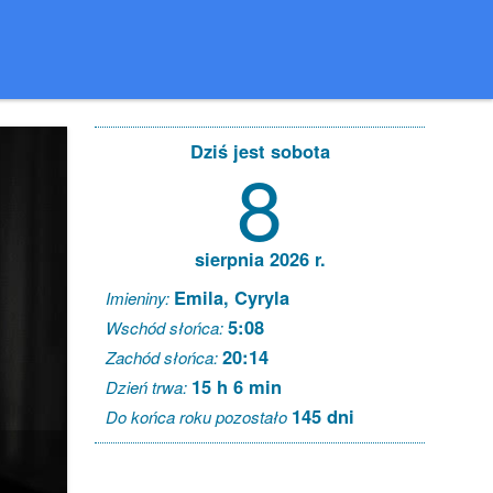
Dziś jest sobota
8
sierpnia 2026 r.
Emila, Cyryla
Imieniny:
5:08
Wschód słońca:
20:14
Zachód słońca:
15 h 6 min
Dzień trwa:
145 dni
Do końca roku pozostało