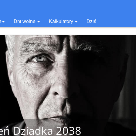
e
Dni wolne
Kalkulatory
Dziś
eń Dziadka 2038