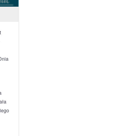
t
o
Dnia
a
ała
iego