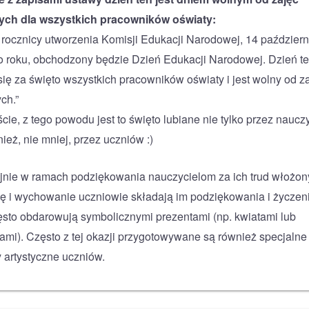
nych dla wszystkich pracowników oświaty:
 rocznicy utworzenia Komisji Edukacji Narodowej, 14 październ
 roku, obchodzony będzie Dzień Edukacji Narodowej. Dzień t
się za święto wszystkich pracowników oświaty i jest wolny od z
ch.”
cie, z tego powodu jest to święto lubiane nie tylko przez nauczy
ież, nie mniej, przez uczniów :)
jnie w ramach podziękowania nauczycielom za ich trud włożon
ę i wychowanie uczniowie składają im podziękowania i życzen
ęsto obdarowują symbolicznymi prezentami (np. kwiatami lub
ami). Często z tej okazji przygotowywane są również specjalne
 artystyczne uczniów.