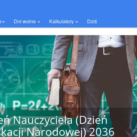
e
Dni wolne
Kalkulatory
Dziś
eń Nauczyciela (Dzień
kacji Narodowej) 2036