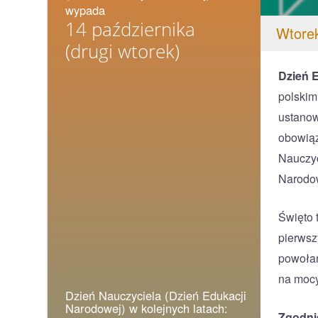
wypada
14 października
Wtorek
(drugi wtorek)
Dzień 
polskim
ustanow
obowiąz
Nauczyc
Narodowe
Święto 
pierwsz
powołan
na mocy
Dzień Nauczyciela (Dzień Edukacji
Narodowej) w kolejnych latach:
Zgodnie