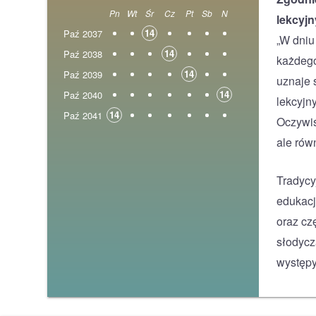
Pn
Wt
Śr
Cz
Pt
Sb
N
lekcyj
14
Paź 2037
„W dniu
14
Paź 2038
każdego
14
Paź 2039
uznaje 
14
Paź 2040
lekcyjny
14
Paź 2041
Oczywiś
ale równ
Tradycy
edukacj
oraz cz
słodycz
występy