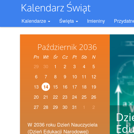
Kalendarze
Święta
Imieniny
Przydatn
Październik 2036
Pn
Wt
Śr
Cz
Pt
Sb
N
29
30
1
2
3
4
5
6
7
8
9
10
11
12
13
14
15
16
17
18
19
20
21
22
23
24
25
26
27
28
29
30
31
1
2
Dzi
W 2036 roku Dzień Nauczyciela
Edu
(Dzień Edukacji Narodowej)