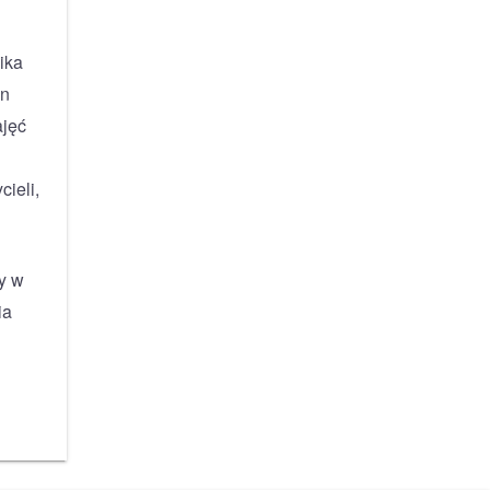
ika
en
ajęć
cieli,
y w
ia