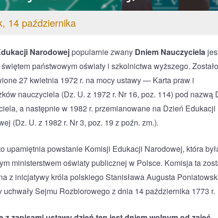
, 14 października
Edukacji Narodowej
popularnie zwany
Dniem Nauczyciela
jes
 świętem państwowym oświaty i szkolnictwa wyższego. Został
ione 27 kwietnia 1972 r. na mocy ustawy — Karta praw i
ków nauczyciela (Dz. U. z 1972 r. Nr 16, poz. 114) pod nazwą 
iela, a następnie w 1982 r. przemianowane na Dzień Edukacji
j (Dz. U. z 1982 r. Nr 3, poz. 19 z poźn. zm.).
to upamiętnia powstanie Komisji Edukacji Narodowej, która był
ym ministerstwem oświaty publicznej w Polsce. Komisja ta zost
a z inicjatywy króla polskiego Stanisława Augusta Poniatowsk
 uchwały Sejmu Rozbiorowego z dnia 14 października 1773 r.
 z zapisami ustawy dzień ten jest dniem wolnym od zajęć