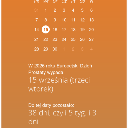
Pn
Wt
Śr
Cz
Pt
Sb
N
31
1
2
3
4
5
6
7
8
9
10
11
12
13
14
15
16
17
18
19
20
21
22
23
24
25
26
27
28
29
30
1
2
3
4
W 2026 roku Europejski Dzień
Prostaty wypada
15 września
(trzeci
wtorek)
Do tej daty pozostało:
38 dni, czyli 5 tyg. i 3
dni