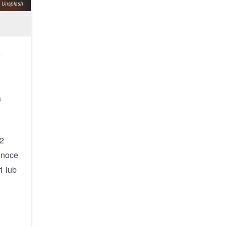
a Unsplash
c
3
a
12
 noce
1 lub