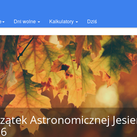
e
Dni wolne
Kalkulatory
Dziś
zątek Astronomicznej Jesie
26