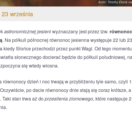
Autor: Timothy Eberly n
 23 września
ek
astronomicznej jesieni
wyznaczany jest przez tzw.
równono
ą
. Na półkuli północnej równonoc jesienna występuje 22 lub 2
a kiedy Słońce przechodzi przez punkt Wagi. Od tego momentu
światła słonecznego docierać będzie do półkuli południowej, n
rozpoczyna się wtedy wiosna.
 równonocy dzień i noc trwają w przybliżeniu tyle samo, czyli 
 Oczywiście, po dacie równonocy dnie stają się coraz krótsze, a
. Taki stan trwa aż do
przesilenia ziomowego
, które następuje 2
nia.