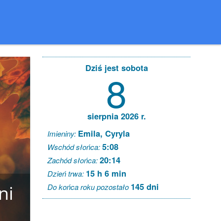
Dziś jest sobota
8
sierpnia 2026 r.
Emila, Cyryla
Imieniny:
5:08
Wschód słońca:
20:14
Zachód słońca:
15 h 6 min
Dzień trwa:
145 dni
ni
Do końca roku pozostało