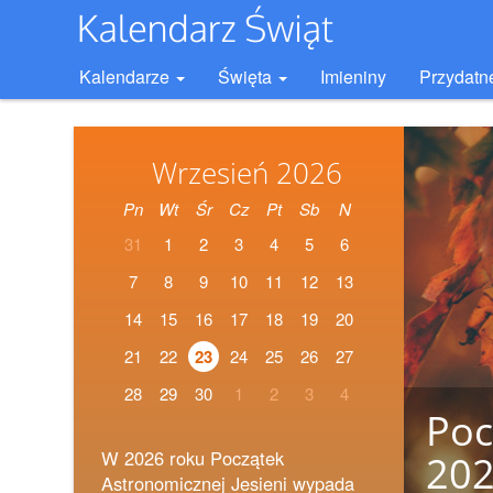
Kalendarze
Święta
Imieniny
Przydatn
Wrzesień 2026
Pn
Wt
Śr
Cz
Pt
Sb
N
31
1
2
3
4
5
6
7
8
9
10
11
12
13
14
15
16
17
18
19
20
21
22
23
24
25
26
27
28
29
30
1
2
3
4
Poc
W 2026 roku Początek
20
Astronomicznej Jesieni wypada