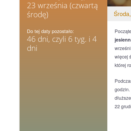
23 września
(czwartą
środę)
Środa,
Do tej daty pozostało:
Począt
46 dni, czyli 6 tyg. i 4
jesienn
dni
wrześni
więcej 
której 
Podczas
godzin.
dłuższe
22 grud