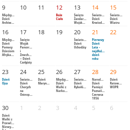
9
10
11
12
13
14
15
Międzynarodowy
Boże
Święto
Światowy
Światowy
Dzień
Ciało
Żandarmerii
Dzień
Dzień
Archiwów
Wojskowej
Krwiodawcy
Wiatru
16
17
18
19
20
21
22
Międzynarodowy
Święto
Światowy
Pierwszy
Dzień
Wojsk
Dzień
Dzień
Pomocy
Pancernych
Uchodźcy
Lata -
Dzieciom
i
najdłuższy
Afrykańskim
Zmechanizowanych
dzień
– Dzień
roku
Czołgisty
23
24
25
26
27
28
29
Dzień
Światowy
Dzień
Międzynarodowy
Światowy
Narodowy
Dzień
Ojca
Dzień
Marynarza
Dzień
Dzień
Dzień
Ratownika
Chorych
Walki z
Rybołówstwa
Pamięci
WOPR
na
Narkomanią
Poznańskiego
Osteoporozę
Czerwca
1956
30
1
2
3
4
5
6
Dzień
Walki z
Przewlekłą
Niewydolnością