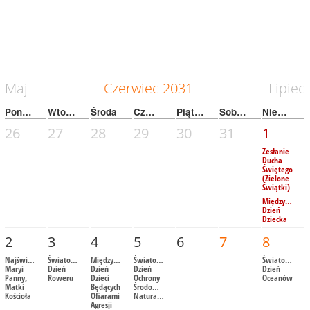
Maj
Czerwiec
2031
Lipiec
Poniedziałek
Wtorek
Środa
Czwartek
Piątek
Sobota
Niedziela
26
27
28
29
30
31
1
Zesłanie
Ducha
Świętego
(Zielone
Świątki)
Międzynarod
Dzień
Dziecka
2
3
4
5
6
7
8
Najświętszej
Światowy
Międzynarodowy
Światowy
Światowy
Maryi
Dzień
Dzień
Dzień
Dzień
Panny,
Roweru
Dzieci
Ochrony
Oceanów
Matki
Będących
Środowiska
Kościoła
Ofiarami
Naturalnego
Agresji