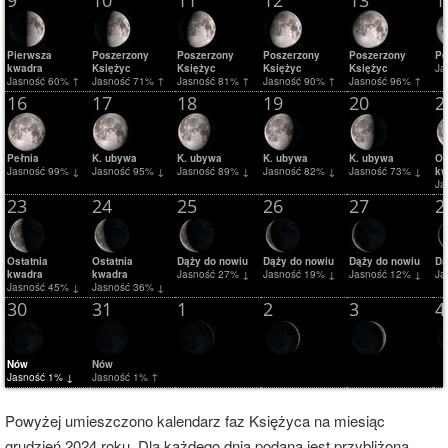
9
10
11
12
13
1
Pierwsza
Poszerzony
Poszerzony
Poszerzony
Poszerzony
Pe
kwadra
Księżyc
Księżyc
Księżyc
Księżyc
Ja
Jasność 60% ↑
Jasność 71% ↑
Jasność 81% ↑
Jasność 90% ↑
Jasność 96% ↑
16
17
18
19
20
2
Pełnia
K. ubywa
K. ubywa
K. ubywa
K. ubywa
Os
Jasność 99% ↓
Jasność 95% ↓
Jasność 89% ↓
Jasność 82% ↓
Jasność 73% ↓
kw
Ja
23
24
25
26
27
2
Ostatnia
Ostatnia
Dąży do nowiu
Dąży do nowiu
Dąży do nowiu
Dą
kwadra
kwadra
Jasność 27% ↓
Jasność 19% ↓
Jasność 12% ↓
Ja
Jasność 45% ↓
Jasność 36% ↓
30
31
1
2
3
4
Nów
Nów
Jasność 1% ↓
Jasność 1% ↑
Powyżej umieszczono kalendarz faz Księżyca na miesiąc
grudzień 2024 roku. Dla każdego dnia podana jest przybliżona