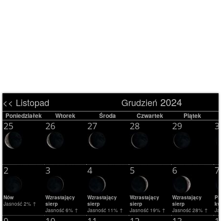
2024
<< Listopad
Grudzień
Poniedziałek
Wtorek
Środa
Czwartek
Piątek
25
26
27
28
29
3
2
3
4
5
6
7
Nów
Wzrastający
Wzrastający
Wzrastający
Wzrastający
Pi
Jasność 2% ↑
sierp
sierp
sierp
sierp
kw
Jasność 6% ↑
Jasność 11% ↑
Jasność 19% ↑
Jasność 28% ↑
Ja