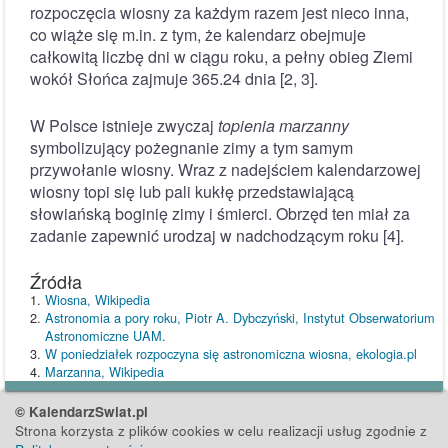
rozpoczęcia wiosny za każdym razem jest nieco inna,
co wiąże się m.in. z tym, że kalendarz obejmuje
całkowitą liczbę dni w ciągu roku, a pełny obieg Ziemi
wokół Słońca zajmuje 365.24 dnia [2, 3].
W Polsce istnieje zwyczaj
topienia marzanny
symbolizujący pożegnanie zimy a tym samym
przywołanie wiosny. Wraz z nadejściem kalendarzowej
wiosny topi się lub pali kukłę przedstawiającą
słowiańską boginię zimy i śmierci. Obrzęd ten miał za
zadanie zapewnić urodzaj w nadchodzącym roku [4].
Źródła
Wiosna, Wikipedia
Astronomia a pory roku, Piotr A. Dybczyński, Instytut Obserwatorium
Astronomiczne UAM.
W poniedziałek rozpoczyna się astronomiczna wiosna, ekologia.pl
Marzanna, Wikipedia
© KalendarzSwiat.pl
Strona korzysta z plików cookies w celu realizacji usług zgodnie z