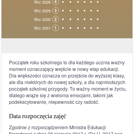
4
Wrz 2028
3
Wrz 2029
2
Wrz 2030
1
Wrz 2031
Początek roku szkolnego to dla każdego ucznia ważny
moment oznaczający wejście w nowy etap edukacji.
Dla większości oznacza on przejście do wyższej klasy,
ale dla niektórych do nowej szkoły, a dla najmłodszych
początek szkolnej przygody. To ważny moment w życiu,
dlatego wiąże się z wieloma emocjami, takimi jak
podekscytowanie, niepewność czy radość.
Data rozpoczęcia zajęć
Zgodnie z rozporządzeniem Ministra Edukacji
Narodowej z dnia 28 sierpnia 2017 r. (Dz.U. 2017 poz.