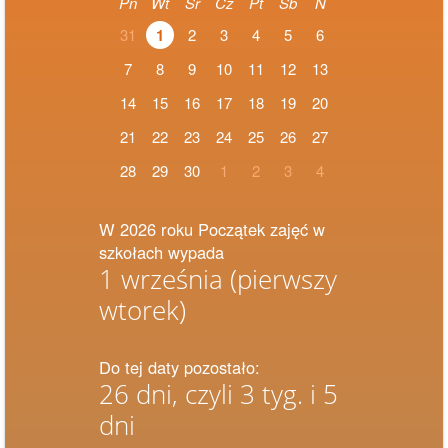
Pn
Wt
Śr
Cz
Pt
Sb
N
31
1
2
3
4
5
6
7
8
9
10
11
12
13
14
15
16
17
18
19
20
21
22
23
24
25
26
27
28
29
30
1
2
3
4
W 2026 roku Początek zajęć w
szkołach wypada
1 września
(pierwszy
wtorek)
Do tej daty pozostało:
26 dni, czyli 3 tyg. i 5
dni