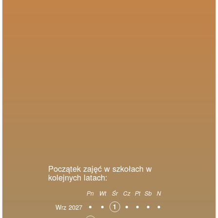
Początek zajęć w szkołach w
kolejnych latach:
Pn
Wt
Śr
Cz
Pt
Sb
N
1
Wrz 2027