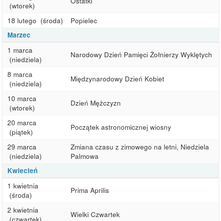
Ostatki
(wtorek)
18 lutego
(środa)
Popielec
Marzec
1 marca
Narodowy Dzień Pamięci Żołnierzy Wyklętych
(niedziela)
8 marca
Międzynarodowy Dzień Kobiet
(niedziela)
10 marca
Dzień Mężczyzn
(wtorek)
20 marca
Początek astronomicznej wiosny
(piątek)
29 marca
Zmiana czasu z zimowego na letni, Niedziela
(niedziela)
Palmowa
Kwiecień
1 kwietnia
Prima Aprilis
(środa)
2 kwietnia
Wielki Czwartek
(czwartek)