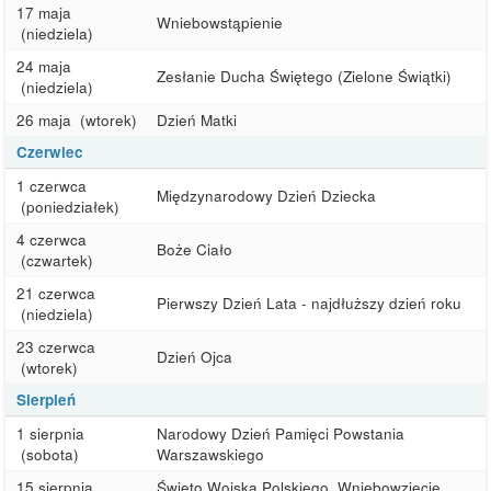
17 maja
Wniebowstąpienie
(niedziela)
24 maja
Zesłanie Ducha Świętego (Zielone Świątki)
(niedziela)
26 maja
(wtorek)
Dzień Matki
Czerwiec
1 czerwca
Międzynarodowy Dzień Dziecka
(poniedziałek)
4 czerwca
Boże Ciało
(czwartek)
21 czerwca
Pierwszy Dzień Lata - najdłuższy dzień roku
(niedziela)
23 czerwca
Dzień Ojca
(wtorek)
Sierpień
1 sierpnia
Narodowy Dzień Pamięci Powstania
(sobota)
Warszawskiego
15 sierpnia
Święto Wojska Polskiego, Wniebowzięcie