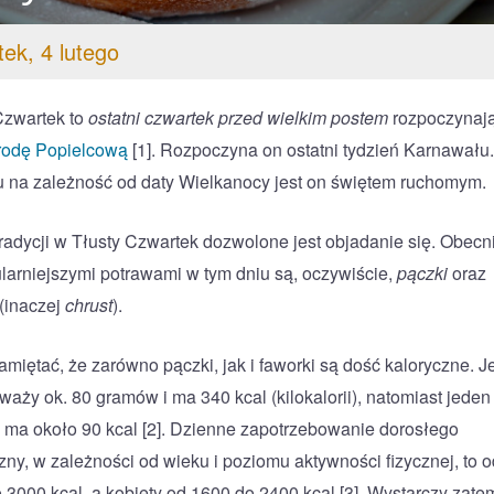
ek, 4 lutego
Czwartek to
ostatni czwartek przed wielkim postem
rozpoczynaj
rodę Popielcową
[1]. Rozpoczyna on ostatni tydzień Karnawału
 na zależność od daty Wielkanocy jest on świętem ruchomym.
radycji w Tłusty Czwartek dozwolone jest objadanie się. Obecn
larniejszymi potrawami w tym dniu są, oczywiście,
pączki
oraz
(inaczej
chrust
).
amiętać, że zarówno pączki, jak i faworki są dość kaloryczne. 
waży ok. 80 gramów i ma 340 kcal (kilokalorii), natomiast jeden
 ma około 90 kcal [2]. Dzienne zapotrzebowanie dorosłego
ny, w zależności od wieku i poziomu aktywności fizycznej, to o
 3000 kcal, a kobiety od 1600 do 2400 kcal [3]. Wystarczy zate