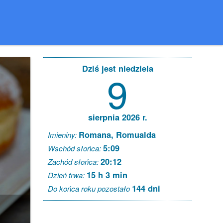
Dziś jest niedziela
9
sierpnia 2026 r.
Romana, Romualda
Imieniny:
5:09
Wschód słońca:
20:12
Zachód słońca:
15 h 3 min
Dzień trwa:
144 dni
Do końca roku pozostało