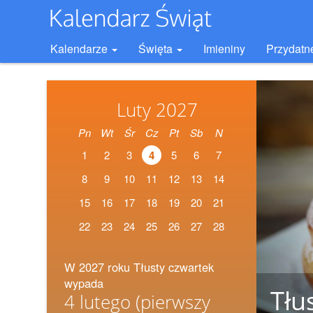
Kalendarze
Święta
Imieniny
Przydatn
Luty 2027
Pn
Wt
Śr
Cz
Pt
Sb
N
1
2
3
4
5
6
7
8
9
10
11
12
13
14
15
16
17
18
19
20
21
22
23
24
25
26
27
28
W 2027 roku Tłusty czwartek
wypada
Tłu
4 lutego
(pierwszy