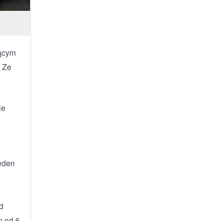
ącym
. Ze
ie
Jeden
d
m od 6