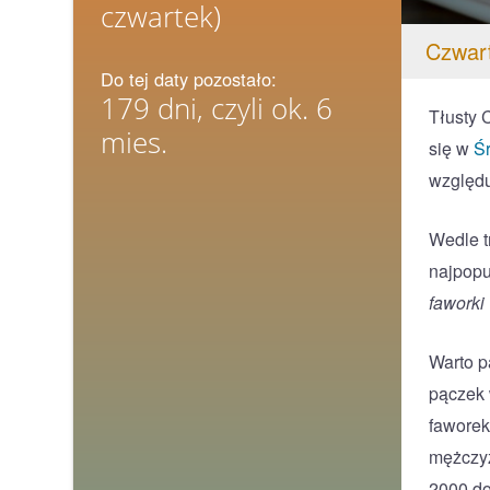
czwartek)
Czwart
Do tej daty pozostało:
179 dni, czyli ok. 6
Tłusty 
mies.
się w
Ś
względu
Wedle t
najpopu
faworki
Warto p
pączek 
faworek
mężczyz
2000 do