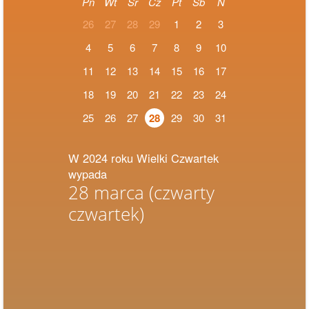
Pn
Wt
Śr
Cz
Pt
Sb
N
26
27
28
29
1
2
3
4
5
6
7
8
9
10
11
12
13
14
15
16
17
18
19
20
21
22
23
24
25
26
27
28
29
30
31
W 2024 roku Wielki Czwartek
wypada
28 marca
(czwarty
czwartek)