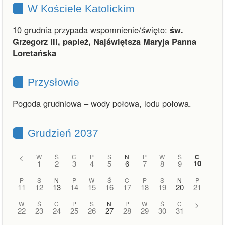
W Kościele Katolickim
10 grudnia przypada wspomnienie/święto:
św.
Grzegorz III, papież, Najświętsza Maryja Panna
Loretańska
Przysłowie
Pogoda grudniowa – wody połowa, lodu połowa.
Grudzień 2037
<
W
Ś
C
P
S
N
P
W
Ś
C
10
1
2
3
4
5
6
7
8
9
P
S
N
P
W
Ś
C
P
S
N
P
11
12
13
14
15
16
17
18
19
20
21
W
Ś
C
P
S
N
P
W
Ś
C
>
22
23
24
25
26
27
28
29
30
31