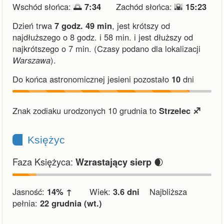
Wschód słońca: 🌅
7:34
Zachód słońca: 🌇
15:23
Dzień trwa
7 godz. 49 min
,
jest krótszy od
najdłuższego o 8 godz. i 58 min.
i
jest dłuższy od
najkrótszego o 7 min.
(Czasy podano dla lokalizacji
Warszawa
).
Do końca astronomicznej jesieni pozostało
10
dni
Znak zodiaku urodzonych 10 grudnia to
Strzelec ♐︎
Księżyc
Faza Księżyca:
🌒
Wzrastający sierp
Jasność:
14% ↑
Wiek:
3.6 dni
Najbliższa
pełnia:
22 grudnia (wt.)