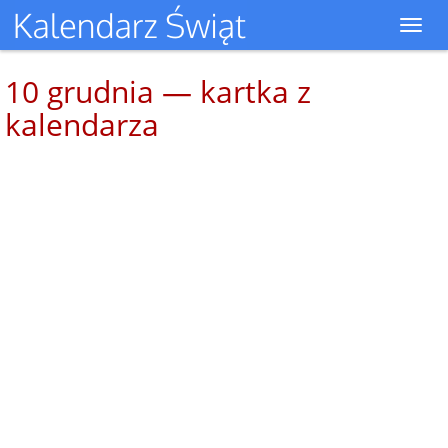
Toggl
navig
10 grudnia — kartka z
kalendarza