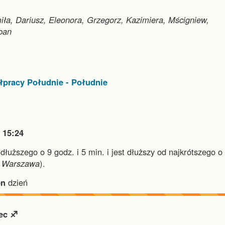
ła, Dariusz, Eleonora, Grzegorz, Kazimiera, Mścigniew,
ban
pracy Południe - Południe

15:24
jdłuższego o 9 godz. i 5 min.
i
jest dłuższy od najkrótszego o
i
Warszawa
).
en
dzień
ec ♐︎