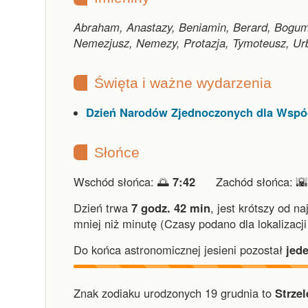
Abraham, Anastazy, Beniamin, Berard, Bogumi
Nemezjusz, Nemezy, Protazja, Tymoteusz, Ur
Święta i ważne wydarzenia
Dzień Narodów Zjednoczonych dla Współ
Słońce
Wschód słońca: 🌅
7:42
Zachód słońca: 
Dzień trwa
7 godz. 42 min
,
jest krótszy od na
mniej niż minutę
(Czasy podano dla lokalizacj
Do końca astronomicznej jesieni pozostał
jed
Znak zodiaku urodzonych 19 grudnia to
Strzel