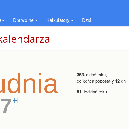
e
Dni wolne
Kalkulatory
Dziś
kalendarza
udnia
353.
dzień roku,
do końca pozostały
12
dni
51.
tydzień roku
37