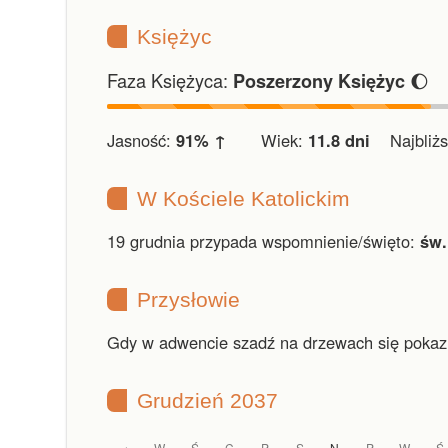
Księżyc
Faza Księżyca:
🌔
Poszerzony Księżyc
Jasność:
91% ↑
Wiek:
11.8 dni
Najbliższ
W Kościele Katolickim
19 grudnia przypada wspomnienie/święto:
św.
Przysłowie
Gdy w adwencie szadź na drzewach się pokazu
Grudzień 2037
W
Ś
C
P
S
N
P
W
Ś