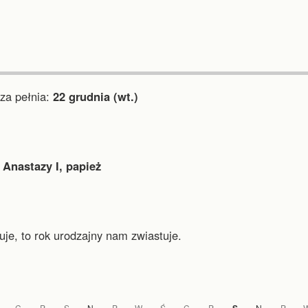
a pełnia:
22 grudnia (wt.)
 Anastazy I, papież
je, to rok urodzajny nam zwiastuje.
C
P
S
N
P
W
Ś
C
P
N
P