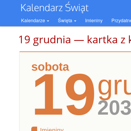
Kalendarze
Święta
Imieniny
Przydatn
19 grudnia — kartka z 
sobota
19
gr
20
Imieniny