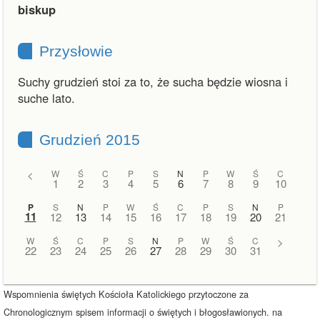
biskup
Przysłowie
Suchy grudzień stoi za to, że sucha będzie wiosna i
suche lato.
Grudzień 2015
<
W
Ś
C
P
S
N
P
W
Ś
C
1
2
3
4
5
6
7
8
9
10
P
S
N
P
W
Ś
C
P
S
N
P
11
12
13
14
15
16
17
18
19
20
21
W
Ś
C
P
S
N
P
W
Ś
C
>
22
23
24
25
26
27
28
29
30
31
Wspomnienia świętych Kościoła Katolickiego przytoczone za
Chronologicznym spisem informacji o świętych i błogosławionych. na