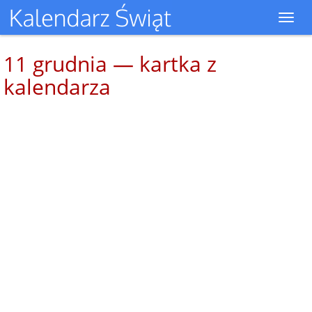
Toggl
navig
11 grudnia — kartka z
kalendarza