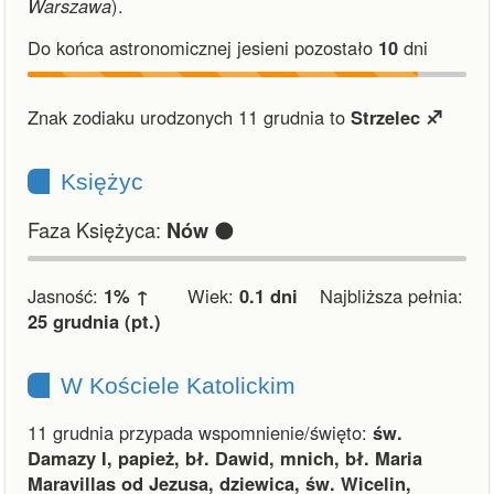
Warszawa
).
Do końca astronomicznej jesieni pozostało
10
dni
Znak zodiaku urodzonych 11 grudnia to
Strzelec ♐︎
Księżyc
Faza Księżyca:
🌑
Nów
Jasność:
1% ↑
Wiek:
0.1 dni
Najbliższa pełnia:
25 grudnia (pt.)
W Kościele Katolickim
11 grudnia przypada wspomnienie/święto:
św.
Damazy I, papież, bł. Dawid, mnich, bł. Maria
Maravillas od Jezusa, dziewica, św. Wicelin,