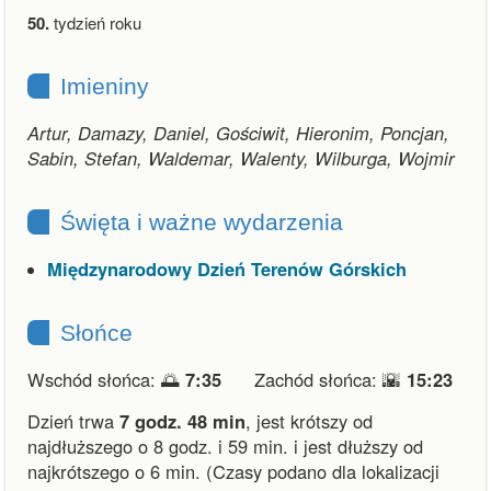
50.
tydzień roku
Imieniny
Artur, Damazy, Daniel, Gościwit, Hieronim, Poncjan,
Sabin, Stefan, Waldemar, Walenty, Wilburga, Wojmir
Święta i ważne wydarzenia
Międzynarodowy Dzień Terenów Górskich
Słońce
Wschód słońca: 🌅
7:35
Zachód słońca: 🌇
15:23
Dzień trwa
7 godz. 48 min
,
jest krótszy od
najdłuższego o 8 godz. i 59 min.
i
jest dłuższy od
najkrótszego o 6 min.
(Czasy podano dla lokalizacji