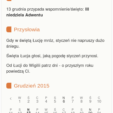
13 grudnia przypada wspomnienie/święto:
III
niedziela Adwentu
Przysłowia
Gdy w świętą Łucję mróz, styczeń nie napruszy dużo
śniegu.
Święta Łucja głosi, jaką pogodę styczeń przynosi.
Od Łucji do Wigilii patrz dni - o przyszłym roku
powiedzą Ci.
Grudzień 2015
<
W
Ś
C
P
S
N
P
W
Ś
C
1
2
3
4
5
6
7
8
9
10
P
S
N
P
W
Ś
C
P
S
N
P
13
11
12
14
15
16
17
18
19
20
21