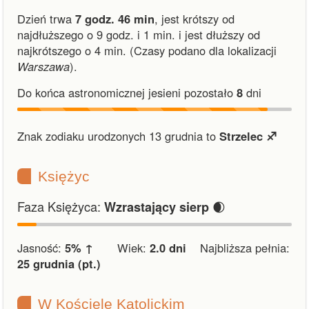
Dzień trwa
7 godz. 46 min
,
jest krótszy od
najdłuższego o 9 godz. i 1 min.
i
jest dłuższy od
najkrótszego o 4 min.
(Czasy podano dla lokalizacji
Warszawa
).
Do końca astronomicznej jesieni pozostało
8
dni
Znak zodiaku urodzonych 13 grudnia to
Strzelec ♐︎
Księżyc
Faza Księżyca:
🌒
Wzrastający sierp
Jasność:
5% ↑
Wiek:
2.0 dni
Najbliższa pełnia:
25 grudnia (pt.)
W Kościele Katolickim