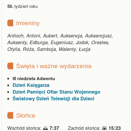
50.
tydzień roku
Imieniny
Antioch, Antoni, Aubert, Auksencja, Auksencjusz,
Auksenty, Edburga, Eugeniusz, Jodok, Orestes,
Otylia, Róża, Samboja, Walenty, Łucja
Święta i ważne wydarzenia
III niedziela Adwentu
Dzień Księgarza
Dzień Pamięci Ofiar Stanu Wojennego
Światowy Dzień Telewizji dla Dzieci
Słońce
Wschód słońca: 🌅
7:37
Zachód słońca: 🌇
15:23