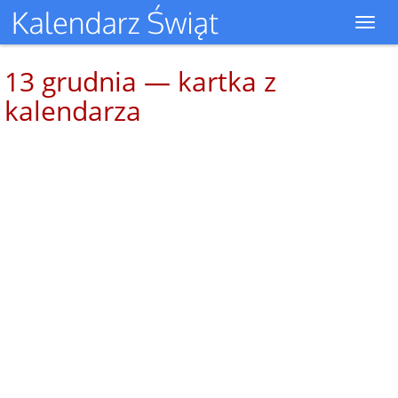
Toggl
navig
13 grudnia — kartka z
kalendarza