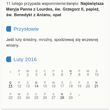
11 lutego przypada wspomnienie/święto:
Najświętsza
Maryja Panna z Lourdes, św. Grzegorz II, papież,
św. Benedykt z Anianu, opat
Przysłowie
Jeśli luty śnieżny, mroźny, spodziewaj się wczesnej
wiosny.
Luty 2016
<
P
W
Ś
C
P
S
N
P
W
Ś
1
2
3
4
5
6
7
8
9
10
C
P
S
N
P
W
Ś
C
P
S
N
11
12
13
14
15
16
17
18
19
20
21
P
W
Ś
C
P
S
N
P
>
22
23
24
25
26
27
28
29