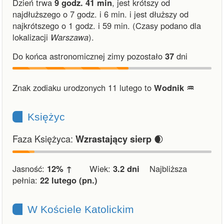
Dzień trwa
9 godz. 41 min
,
jest krótszy od
najdłuższego o 7 godz. i 6 min.
i
jest dłuższy od
najkrótszego o 1 godz. i 59 min.
(Czasy podano dla
lokalizacji
Warszawa
).
Do końca astronomicznej zimy pozostało
37
dni
Znak zodiaku urodzonych 11 lutego to
Wodnik ♒︎
Księżyc
Faza Księżyca:
🌒
Wzrastający sierp
Jasność:
12% ↑
Wiek:
3.2 dni
Najbliższa
pełnia:
22 lutego (pn.)
W Kościele Katolickim