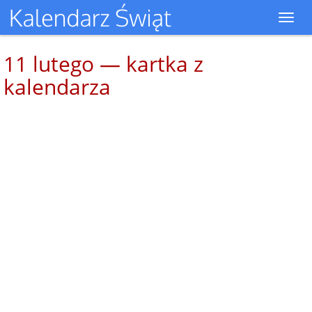
Toggl
navig
11 lutego — kartka z
kalendarza