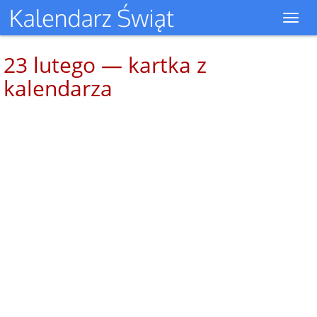
Toggl
navig
23 lutego — kartka z
kalendarza