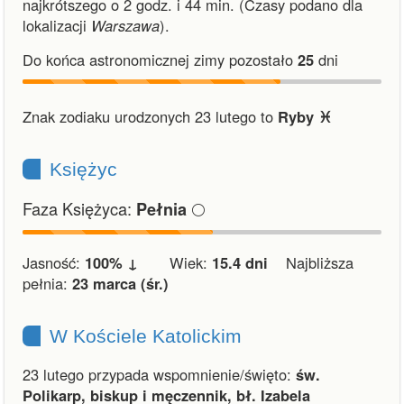
najkrótszego o 2 godz. i 44 min.
(Czasy podano dla
lokalizacji
Warszawa
).
Do końca astronomicznej zimy pozostało
25
dni
Znak zodiaku urodzonych 23 lutego to
Ryby ♓︎
Księżyc
Faza Księżyca:
🌕
Pełnia
Jasność:
100% ↓
Wiek:
15.4 dni
Najbliższa
pełnia:
23 marca (śr.)
W Kościele Katolickim
23 lutego przypada wspomnienie/święto:
św.
Polikarp, biskup i męczennik, bł. Izabela