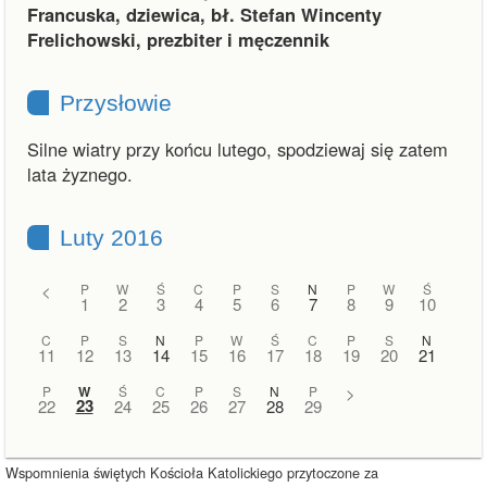
Francuska, dziewica, bł. Stefan Wincenty
Frelichowski, prezbiter i męczennik
Przysłowie
Silne wiatry przy końcu lutego, spodziewaj się zatem
lata żyznego.
Luty 2016
<
P
W
Ś
C
P
S
N
P
W
Ś
1
2
3
4
5
6
7
8
9
10
C
P
S
N
P
W
Ś
C
P
S
N
11
12
13
14
15
16
17
18
19
20
21
P
W
Ś
C
P
S
N
P
>
23
22
24
25
26
27
28
29
Wspomnienia świętych Kościoła Katolickiego przytoczone za