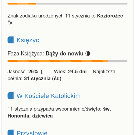
Znak zodiaku urodzonych 11 stycznia to
Koziorożec
♑︎
Księżyc
Faza Księżyca:
🌘
Dąży do nowiu
Jasność:
26% ↓
Wiek:
24.5 dni
Najbliższa
pełnia:
31 stycznia (śr.)
W Kościele Katolickim
11 stycznia przypada wspomnienie/święto:
św.
Honorata, dziewica
Przysłowie