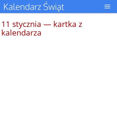
Toggl
navig
11 stycznia — kartka z
kalendarza