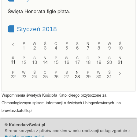
Święta Honorata figle płata.
Styczeń 2018
<
P
W
Ś
C
P
S
N
P
W
Ś
1
2
3
4
5
6
7
8
9
10
C
P
S
N
P
W
Ś
C
P
S
N
11
12
13
14
15
16
17
18
19
20
21
P
W
Ś
C
P
S
N
P
W
Ś
>
22
23
24
25
26
27
28
29
30
31
Wspomnienia świętych Kościoła Katolickiego przytoczone za
Chronologicznym spisem informacji o świętych i błogosławionych. na
brewiarz.katolik.pl
© KalendarzSwiat.pl
Strona korzysta z plików cookies w celu realizacji usług zgodnie z
Polityką prywatności
.