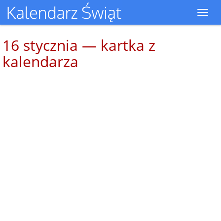
Toggl
navig
16 stycznia — kartka z
kalendarza