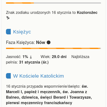
Znak zodiaku urodzonych 16 stycznia to
Koziorożec
♑︎
Księżyc
Faza Księżyca:
🌑
Nów
Jasność:
1% ↓
Wiek:
29.0 dni
Najbliższa
pełnia:
31 stycznia (śr.)
W Kościele Katolickim
16 stycznia przypada wspomnienie/święto:
św.
Marceli I, papież i męczennik, św. Joanna z
Balneo, dziewica, święci Berard i Towarzysze,
pierwsi męczennicy franciszkańscy