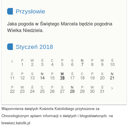
Przysłowie
Jaka pogoda w Świętego Marcela będzie pogodna
Wielka Niedziela.
Styczeń 2018
<
P
W
Ś
C
P
S
N
P
W
Ś
1
2
3
4
5
6
7
8
9
10
C
P
S
N
P
W
Ś
C
P
S
N
16
11
12
13
14
15
17
18
19
20
21
P
W
Ś
C
P
S
N
P
W
Ś
>
22
23
24
25
26
27
28
29
30
31
Wspomnienia świętych Kościoła Katolickiego przytoczone za
Chronologicznym spisem informacji o świętych i błogosławionych. na
brewiarz.katolik.pl