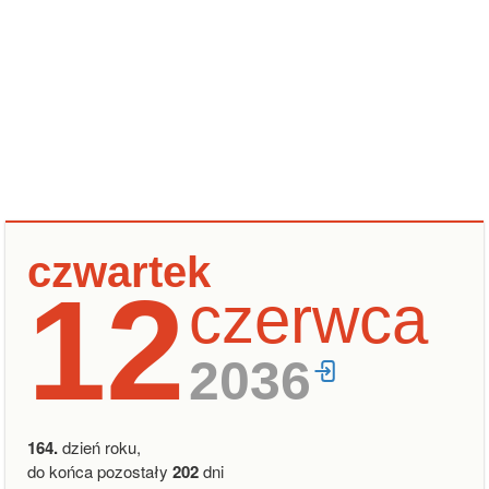
czwartek
12
czerwca
2036
164.
dzień roku,
do końca pozostały
202
dni