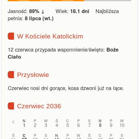
Jasność:
89% ↓
Wiek:
18.1 dni
Najbliższa
pełnia:
8 lipca (wt.)
W Kościele Katolickim
12 czerwca przypada wspomnienie/święto:
Boże
Ciało
Przysłowie
Czerwiec nosi dni gorące, kosa dzwoni już na łące.
Czerwiec 2036
<
N
P
W
Ś
C
P
S
N
P
W
1
2
3
4
5
6
7
8
9
10
Ś
C
P
S
N
P
W
Ś
C
P
S