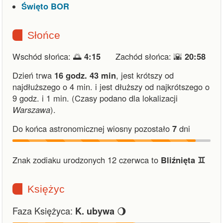
Święto BOR
Słońce
Wschód słońca: 🌅
4:15
Zachód słońca: 🌇
20:58
Dzień trwa
16 godz. 43 min
,
jest krótszy od
najdłuższego o 4 min.
i
jest dłuższy od najkrótszego o
9 godz. i 1 min.
(Czasy podano dla lokalizacji
Warszawa
).
Do końca astronomicznej wiosny pozostało
7
dni
Znak zodiaku urodzonych 12 czerwca to
Bliźnięta ♊︎
Księżyc
Faza Księżyca:
🌖
K. ubywa