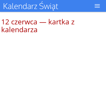
Toggl
navig
12 czerwca — kartka z
kalendarza