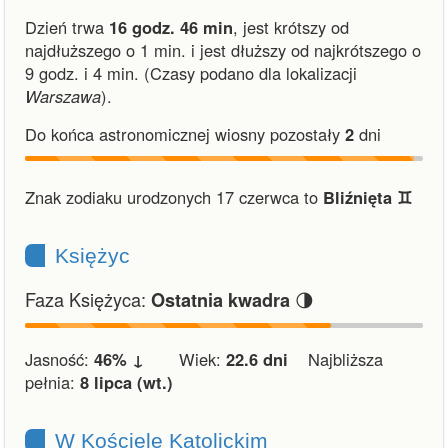
Dzień trwa
16 godz. 46 min
,
jest krótszy od
najdłuższego o 1 min.
i
jest dłuższy od najkrótszego o
9 godz. i 4 min.
(Czasy podano dla lokalizacji
Warszawa
).
Do końca astronomicznej wiosny pozostały
2
dni
Znak zodiaku urodzonych 17 czerwca to
Bliźnięta ♊︎
Księżyc
Faza Księżyca:
🌗
Ostatnia kwadra
Jasność:
46% ↓
Wiek:
22.6 dni
Najbliższa
pełnia:
8 lipca (wt.)
W Kościele Katolickim