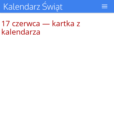
Toggl
navig
17 czerwca — kartka z
kalendarza