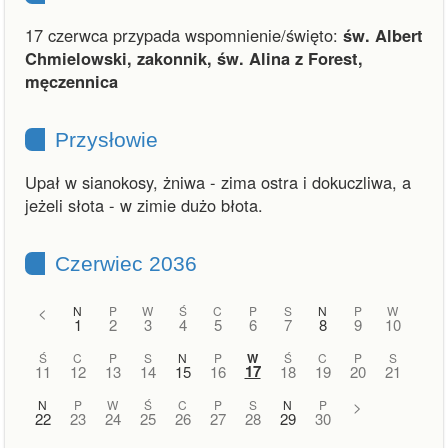
17 czerwca przypada wspomnienie/święto:
św. Albert
Chmielowski, zakonnik, św. Alina z Forest,
męczennica
Przysłowie
Upał w sianokosy, żniwa - zima ostra i dokuczliwa, a
jeżeli słota - w zimie dużo błota.
Czerwiec 2036
<
N
P
W
Ś
C
P
S
N
P
W
1
2
3
4
5
6
7
8
9
10
Ś
C
P
S
N
P
W
Ś
C
P
S
17
11
12
13
14
15
16
18
19
20
21
N
P
W
Ś
C
P
S
N
P
>
22
23
24
25
26
27
28
29
30