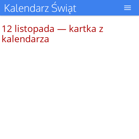
Toggl
navig
12 listopada — kartka z
kalendarza