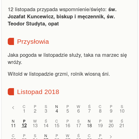
12 listopada przypada wspomnienie/święto:
św.
Jozafat Kuncewicz, biskup i męczennik, św.
Teodor Studyta, opat
Przysłowia
Jaka pogoda w listopadzie służy, taka na marzec się
wróży.
Witold w listopadzie grzmi, rolnik wiosną śni.
Listopad 2018
<
C
P
S
N
P
W
Ś
C
P
S
1
2
3
4
5
6
7
8
9
10
N
P
W
Ś
C
P
S
N
P
W
Ś
12
11
13
14
15
16
17
18
19
20
21
C
P
S
N
P
W
Ś
C
P
>