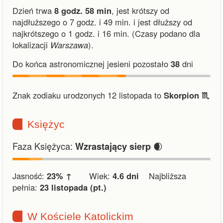
Dzień trwa
8 godz. 58 min
,
jest krótszy od
najdłuższego o 7 godz. i 49 min.
i
jest dłuższy od
najkrótszego o 1 godz. i 16 min.
(Czasy podano dla
lokalizacji
Warszawa
).
Do końca astronomicznej jesieni pozostało
38
dni
Znak zodiaku urodzonych 12 listopada to
Skorpion ♏︎
Księżyc
Faza Księżyca:
🌒
Wzrastający sierp
Jasność:
23% ↑
Wiek:
4.6 dni
Najbliższa
pełnia:
23 listopada (pt.)
W Kościele Katolickim