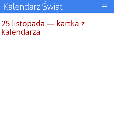
Toggl
navig
25 listopada — kartka z
kalendarza