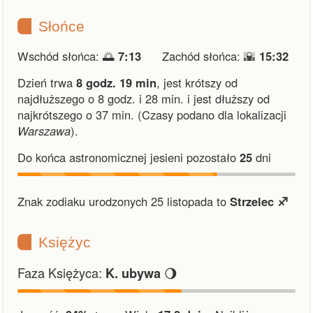
Słońce
Wschód słońca: 🌅
7:13
Zachód słońca: 🌇
15:32
Dzień trwa
8 godz. 19 min
,
jest krótszy od
najdłuższego o 8 godz. i 28 min.
i
jest dłuższy od
najkrótszego o 37 min.
(Czasy podano dla lokalizacji
Warszawa
).
Do końca astronomicznej jesieni pozostało
25
dni
Znak zodiaku urodzonych 25 listopada to
Strzelec ♐︎
Księżyc
Faza Księżyca:
🌖
K. ubywa