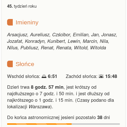
45.
tydzień roku
Imieniny
Arsacjusz, Aureliusz, Czścibor, Emilian, Jan, Jonasz,
Jozafat, Konradyn, Kunibert, Lewin, Marcin, Nila,
Nilus, Publiusz, Renat, Renata, Witold, Witolda
Słońce
Wschód słońca: 🌅
6:51
Zachód słońca: 🌇
15:48
Dzień trwa
8 godz. 57 min
,
jest krótszy od
najdłuższego o 7 godz. i 50 min.
i
jest dłuższy od
najkrótszego o 1 godz. i 15 min.
(Czasy podano dla
lokalizacji
Warszawa
).
Do końca astronomicznej jesieni pozostało
38
dni