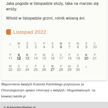
Jaka pogoda w listopadzie służy, taka na marzec się
wróży.
Witold w listopadzie grzmi, rolnik wiosną śni.
Listopad 2022
<
W
Ś
C
P
S
N
P
W
Ś
C
1
2
3
4
5
6
7
8
9
10
P
S
N
P
W
Ś
C
P
S
N
P
12
11
13
14
15
16
17
18
19
20
21
W
Ś
C
P
S
N
P
W
Ś
>
22
23
24
25
26
27
28
29
30
Wspomnienia świętych Kościoła Katolickiego przytoczone za
Chronologicznym spisem informacji o świętych i błogosławionych. na
brewiarz.katolik.pl
© KalendarzSwiat.pl