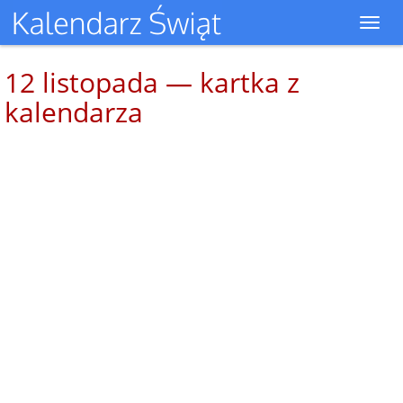
Toggl
navig
12 listopada — kartka z
kalendarza