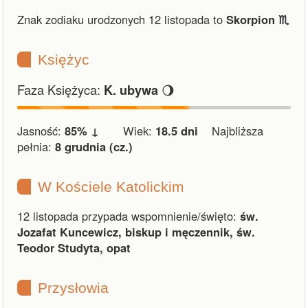
Znak zodiaku urodzonych 12 listopada to
Skorpion ♏︎
Księżyc
Faza Księżyca:
🌖
K. ubywa
Jasność:
85% ↓
Wiek:
18.5 dni
Najbliższa
pełnia:
8 grudnia (cz.)
W Kościele Katolickim
12 listopada przypada wspomnienie/święto:
św.
Jozafat Kuncewicz, biskup i męczennik, św.
Teodor Studyta, opat
Przysłowia