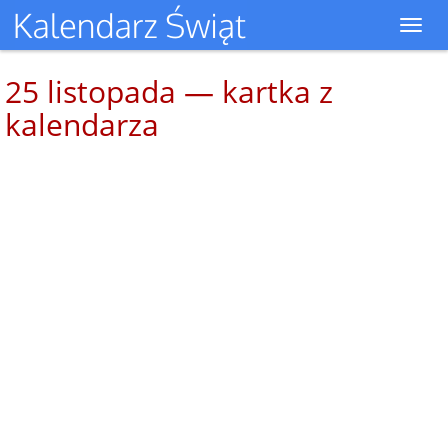
Toggl
navig
25 listopada — kartka z
kalendarza