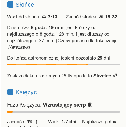
Słońce
Wschód słońca: 🌅
7:13
Zachód słońca: 🌇
15:32
Dzień trwa
8 godz. 19 min
,
jest krótszy od
najdłuższego o 8 godz. i 28 min.
i
jest dłuższy od
najkrótszego o 37 min.
(Czasy podano dla lokalizacji
Warszawa
).
Do końca astronomicznej jesieni pozostało
25
dni
Znak zodiaku urodzonych 25 listopada to
Strzelec ♐︎
Księżyc
Faza Księżyca:
🌒
Wzrastający sierp
Jasność:
4% ↑
Wiek:
1.7 dni
Najbliższa pełnia: