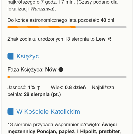
najkrótszego o 7 godz. i 7 min.
(Czasy podano dla
lokalizacji
Warszawa
).
Do końca astronomicznego lata pozostało
40
dni
Znak zodiaku urodzonych 13 sierpnia to
Lew ♌︎
Księżyc
Faza Księżyca:
🌑
Nów
Jasność:
1% ↑
Wiek:
0.8 dzień
Najbliższa
pełnia:
28 sierpnia (pt.)
W Kościele Katolickim
13 sierpnia przypada wspomnienie/święto:
święci
męczennicy Poncjan, papież, i Hipolit, prezbiter,