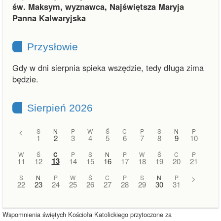
św. Maksym, wyznawca, Najświętsza Maryja
Panna Kalwaryjska
Przysłowie
Gdy w dni sierpnia spieka wszędzie, tedy długa zima
będzie.
Sierpień 2026
<
S
N
P
W
Ś
C
P
S
N
P
1
2
3
4
5
6
7
8
9
10
W
Ś
C
P
S
N
P
W
Ś
C
P
13
11
12
14
15
16
17
18
19
20
21
S
N
P
W
Ś
C
P
S
N
P
>
22
23
24
25
26
27
28
29
30
31
Wspomnienia świętych Kościoła Katolickiego przytoczone za