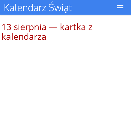
Toggl
navig
13 sierpnia — kartka z
kalendarza