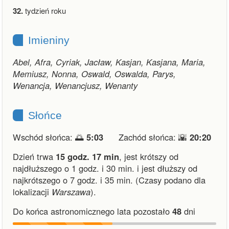
32.
tydzień roku
Imieniny
Abel, Afra, Cyriak, Jacław, Kasjan, Kasjana, Maria,
Memiusz, Nonna, Oswald, Oswalda, Parys,
Wenancja, Wenancjusz, Wenanty
Słońce
Wschód słońca: 🌅
5:03
Zachód słońca: 🌇
20:20
Dzień trwa
15 godz. 17 min
,
jest krótszy od
najdłuższego o 1 godz. i 30 min.
i
jest dłuższy od
najkrótszego o 7 godz. i 35 min.
(Czasy podano dla
lokalizacji
Warszawa
).
Do końca astronomicznego lata pozostało
48
dni