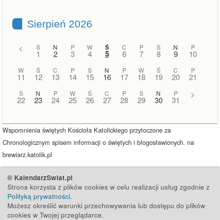
Sierpień 2026
<
S
N
P
W
Ś
C
P
S
N
P
5
1
2
3
4
6
7
8
9
10
W
Ś
C
P
S
N
P
W
Ś
C
P
11
12
13
14
15
16
17
18
19
20
21
S
N
P
W
Ś
C
P
S
N
P
>
22
23
24
25
26
27
28
29
30
31
Wspomnienia świętych Kościoła Katolickiego przytoczone za
Chronologicznym spisem informacji o świętych i błogosławionych. na
brewiarz.katolik.pl
© KalendarzSwiat.pl
Strona korzysta z plików cookies w celu realizacji usług zgodnie z
Polityką prywatności
.
Możesz określić warunki przechowywania lub dostępu do plików
cookies w Twojej przeglądarce.