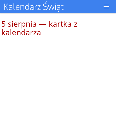
Toggl
navig
5 sierpnia — kartka z
kalendarza