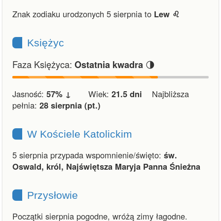
Znak zodiaku urodzonych 5 sierpnia to
Lew ♌︎
Księżyc
Faza Księżyca:
🌗
Ostatnia kwadra
Jasność:
57% ↓
Wiek:
21.5 dni
Najbliższa
pełnia:
28 sierpnia (pt.)
W Kościele Katolickim
5 sierpnia przypada wspomnienie/święto:
św.
Oswald, król, Najświętsza Maryja Panna Śnieżna
Przysłowie
Początki sierpnia pogodne, wróżą zimy łagodne.