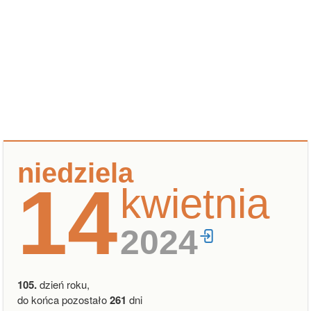
niedziela
14
kwietnia
2024
105.
dzień roku,
do końca pozostało
261
dni