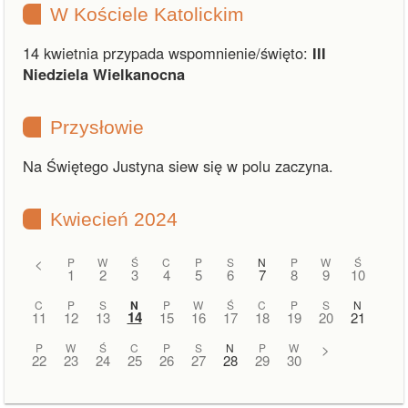
W Kościele Katolickim
14 kwietnia przypada wspomnienie/święto:
III
Niedziela Wielkanocna
Przysłowie
Na Świętego Justyna siew się w polu zaczyna.
Kwiecień 2024
<
P
W
Ś
C
P
S
N
P
W
Ś
1
2
3
4
5
6
7
8
9
10
C
P
S
N
P
W
Ś
C
P
S
N
14
11
12
13
15
16
17
18
19
20
21
P
W
Ś
C
P
S
N
P
W
>
22
23
24
25
26
27
28
29
30