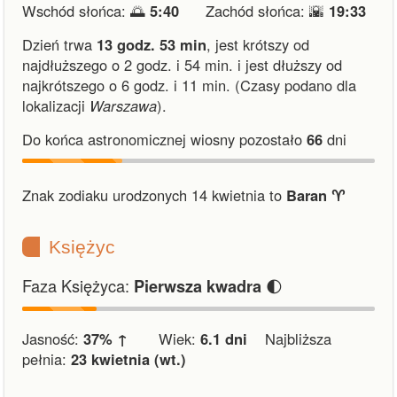
Wschód słońca: 🌅
5:40
Zachód słońca: 🌇
19:33
Dzień trwa
13 godz. 53 min
,
jest krótszy od
najdłuższego o 2 godz. i 54 min.
i
jest dłuższy od
najkrótszego o 6 godz. i 11 min.
(Czasy podano dla
lokalizacji
Warszawa
).
Do końca astronomicznej wiosny pozostało
66
dni
Znak zodiaku urodzonych 14 kwietnia to
Baran ♈︎
Księżyc
Faza Księżyca:
🌓
Pierwsza kwadra
Jasność:
37% ↑
Wiek:
6.1 dni
Najbliższa
pełnia:
23 kwietnia (wt.)