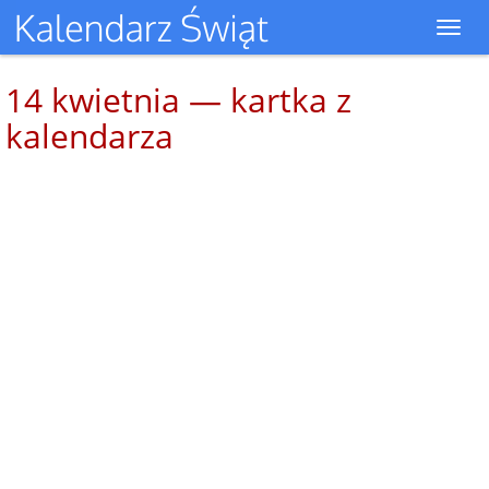
Toggl
navig
14 kwietnia — kartka z
kalendarza