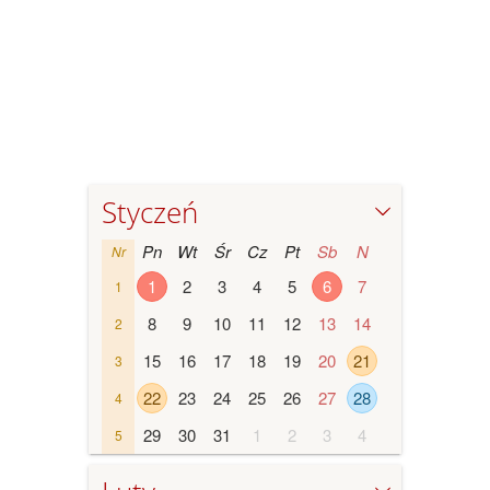
Styczeń
Pn
Wt
Śr
Cz
Pt
Sb
N
Nr
1
2
3
4
5
6
7
1
8
9
10
11
12
13
14
2
15
16
17
18
19
20
21
3
22
23
24
25
26
27
28
4
29
30
31
1
2
3
4
5