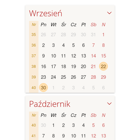
Wrzesień
Pn
Wt
Śr
Cz
Pt
Sb
N
Nr
26
27
28
29
30
31
1
35
2
3
4
5
6
7
8
36
9
10
11
12
13
14
15
37
16
17
18
19
20
21
22
38
23
24
25
26
27
28
29
39
30
1
2
3
4
5
6
40
Październik
Pn
Wt
Śr
Cz
Pt
Sb
N
Nr
30
1
2
3
4
5
6
40
7
8
9
10
11
12
13
41