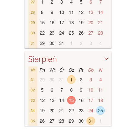
1
2
3
4
5
6
7
27
8
9
10
11
12
13
14
28
15
16
17
18
19
20
21
29
22
23
24
25
26
27
28
30
29
30
31
1
2
3
4
31
Sierpień
Pn
Wt
Śr
Cz
Pt
Sb
N
Nr
29
30
31
1
2
3
4
31
5
6
7
8
9
10
11
32
12
13
14
15
16
17
18
33
19
20
21
22
23
24
25
34
26
27
28
29
30
31
1
35