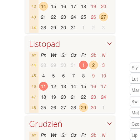
14
15
16
17
18
19
20
42
21
22
23
24
25
26
27
43
28
29
30
31
1
2
3
44
Listopad
Pn
Wt
Śr
Cz
Pt
Sb
N
Nr
28
29
30
31
1
2
3
44
Sty
4
5
6
7
8
9
10
45
Lut
11
12
13
14
15
16
17
46
Mar
18
19
20
21
22
23
24
47
Kwi
25
26
27
28
29
30
1
48
Maj
Grudzień
Cze
Pn
Wt
Śr
Cz
Pt
Sb
N
Lip
Nr