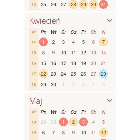
25
26
27
28
29
30
31
13
Kwiecień
Pn
Wt
Śr
Cz
Pt
Sb
N
Nr
1
2
3
4
5
6
7
14
8
9
10
11
12
13
14
15
15
16
17
18
19
20
21
16
22
23
24
25
26
27
28
17
29
30
1
2
3
4
5
18
Maj
Pn
Wt
Śr
Cz
Pt
Sb
N
Nr
29
30
1
2
3
4
5
18
6
7
8
9
10
11
12
19