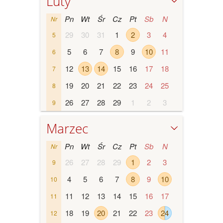
Luty
Pn
Wt
Śr
Cz
Pt
Sb
N
Nr
29
30
31
1
2
3
4
5
5
6
7
8
9
10
11
6
12
13
14
15
16
17
18
7
19
20
21
22
23
24
25
8
26
27
28
29
1
2
3
9
Marzec
Pn
Wt
Śr
Cz
Pt
Sb
N
Nr
26
27
28
29
1
2
3
9
4
5
6
7
8
9
10
10
11
12
13
14
15
16
17
11
18
19
20
21
22
23
24
12