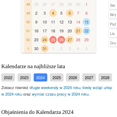
25
26
27
28
29
30
1
48
Sie
2
3
4
5
6
7
8
49
Wrz
9
10
11
12
13
14
15
50
Paź
16
17
18
19
20
21
22
51
Lis
23
24
25
26
27
28
29
52
Gru
30
31
1
2
3
4
5
1
Kalendarze na najbliższe lata
2022
2023
2024
2025
2026
2027
2028
Zobacz również
długie weekendy w 2024 roku
,
kiedy wziąć urlop
w 2024 roku
oraz
wymiar czasu pracy w 2024 roku
.
Objaśnienia do Kalendarza 2024