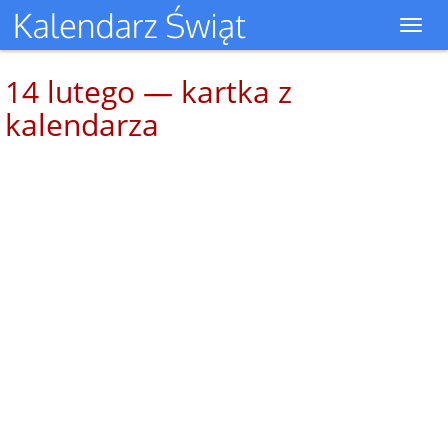
Toggl
navig
14 lutego — kartka z
kalendarza