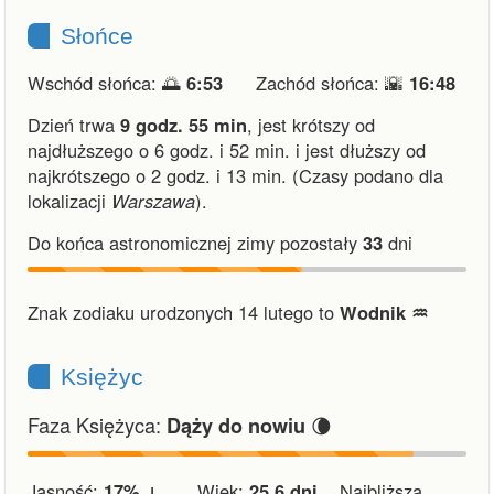
Słońce
Wschód słońca: 🌅
6:53
Zachód słońca: 🌇
16:48
Dzień trwa
9 godz. 55 min
,
jest krótszy od
najdłuższego o 6 godz. i 52 min.
i
jest dłuższy od
najkrótszego o 2 godz. i 13 min.
(Czasy podano dla
lokalizacji
Warszawa
).
Do końca astronomicznej zimy pozostały
33
dni
Znak zodiaku urodzonych 14 lutego to
Wodnik ♒︎
Księżyc
Faza Księżyca:
🌘
Dąży do nowiu
Jasność:
17% ↓
Wiek:
25.6 dni
Najbliższa