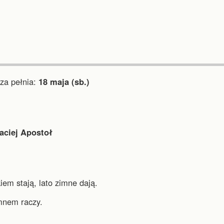
a pełnia:
18 maja (sb.)
aciej Apostoł
em stają, lato zimne dają.
mnem raczy.