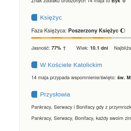
Znak zodiaku urodzonych 14 maja to
Byk ♉︎
Księżyc
Faza Księżyca:
🌔
Poszerzony Księżyc
Jasność:
77% ↑
Wiek:
10.1 dni
Najbliższ
W Kościele Katolickim
14 maja przypada wspomnienie/święto:
św. M
Przysłowia
Pankracy, Serwacy i Bonifacy gdy z przymrozki
Pankracy, Serwacy, Bonifacy, każdy swoim zi