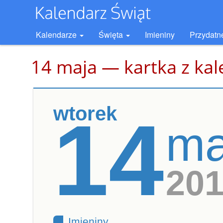
Kalendarze
Święta
Imieniny
Przydatn
14 maja — kartka z ka
wtorek
14
ma
20
Imieniny