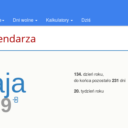
e
Dni wolne
Kalkulatory
Dziś
lendarza
ja
134.
dzień roku,
do końca pozostało
231
dni
20.
tydzień roku
19