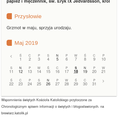
papież i męczennik, św. Eryk IX Jedvardsson, król
Przysłowie
Grzmot w maju, sprzyja urodzaju.
Maj 2019
<
Ś
C
P
S
N
P
W
Ś
C
P
1
2
3
4
5
6
7
8
9
10
S
N
P
W
Ś
C
P
S
N
P
W
18
11
12
13
14
15
16
17
19
20
21
Ś
C
P
S
N
P
W
Ś
C
P
>
22
23
24
25
26
27
28
29
30
31
Wspomnienia świętych Kościoła Katolickiego przytoczone za
Chronologicznym spisem informacji o świętych i błogosławionych. na
brewiarz.katolik.pl