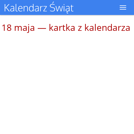
Toggl
navig
18 maja — kartka z kalendarza