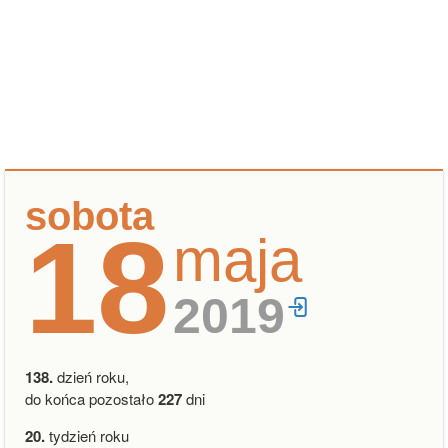
sobota
18
maja
2019
138.
dzień roku,
do końca pozostało
227
dni
20.
tydzień roku