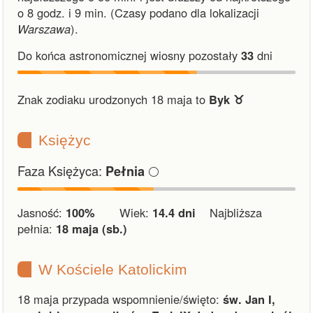
o 8 godz. i 9 min.
(Czasy podano dla lokalizacji
Warszawa
).
Do końca astronomicznej wiosny pozostały
33
dni
Znak zodiaku urodzonych 18 maja to
Byk ♉︎
Księżyc
Faza Księżyca:
🌕
Pełnia
Jasność:
100%
Wiek:
14.4 dni
Najbliższa
pełnia:
18 maja (sb.)
W Kościele Katolickim
18 maja przypada wspomnienie/święto:
św. Jan I,