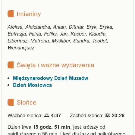
Imieniny
Aleksa, Aleksandra, Anian, Ditmar, Eryk, Eryka,
Eufrazja, Faina, Feliks, Jan, Kacper, Klaudia,
Liberiusz, Matrona, Myślibor, Sandra, Teodot,
Wenancjusz
Święta i ważne wydarzenia
Międzynarodowy Dzień Muzeów
Dzień Mostowca
Słońce
Wschód słońca: 🌅
4:37
Zachód słońca: 🌇
20:28
Dzień trwa
15 godz. 51 min
,
jest krótszy od
najdłuższego o 56 min.
i
jest dłuższy od najkrótszego