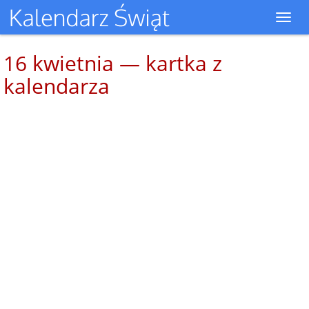
Toggl
navig
16 kwietnia — kartka z
kalendarza