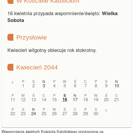
W Kościele Katolickim
16 kwietnia przypada wspomnienie/święto:
Wielka
Sobota
Przysłowie
Kwiecień wilgotny obiecuje rok stokrotny.
Kwiecień 2044
<
P
S
N
P
W
Ś
C
P
S
N
1
2
3
4
5
6
7
8
9
10
P
W
Ś
C
P
S
N
P
W
Ś
C
16
11
12
13
14
15
17
18
19
20
21
P
S
N
P
W
Ś
C
P
S
>
22
23
24
25
26
27
28
29
30
Wspomnienia świętych Kościoła Katolickiego przytoczone za