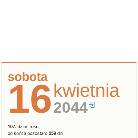
sobota
16
kwietnia
2044
107.
dzień roku,
do końca pozostało
259
dni