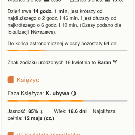
Dzień trwa
14 godz. 1 min
,
jest krótszy od
najdłuższego o 2 godz. i 46 min.
i
jest dłuższy od
najkrótszego o 6 godz. i 19 min.
(Czasy podano dla
lokalizacji
Warszawa
).
Do końca astronomicznej wiosny pozostały
64
dni
Znak zodiaku urodzonych 16 kwietnia to
Baran ♈︎
Księżyc
Faza Księżyca:
🌖
K. ubywa
Jasność:
85% ↓
Wiek:
18.6 dni
Najbliższa
pełnia:
12 maja (cz.)