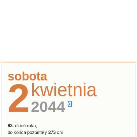
sobota
2
kwietnia
2044
93.
dzień roku,
do końca pozostały
273
dni