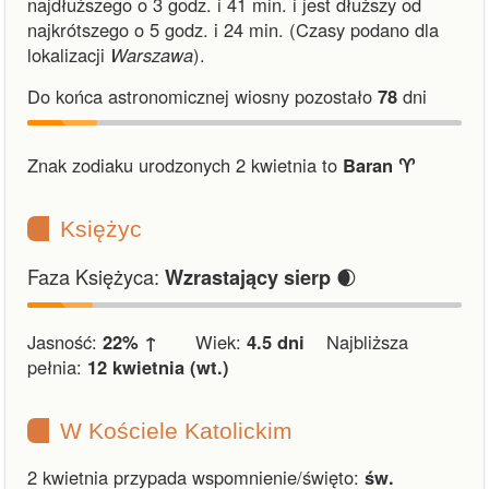
najdłuższego o 3 godz. i 41 min.
i
jest dłuższy od
najkrótszego o 5 godz. i 24 min.
(Czasy podano dla
lokalizacji
Warszawa
).
Do końca astronomicznej wiosny pozostało
78
dni
Znak zodiaku urodzonych 2 kwietnia to
Baran ♈︎
Księżyc
Faza Księżyca:
🌒
Wzrastający sierp
Jasność:
22% ↑
Wiek:
4.5 dni
Najbliższa
pełnia:
12 kwietnia (wt.)
W Kościele Katolickim
2 kwietnia przypada wspomnienie/święto:
św.