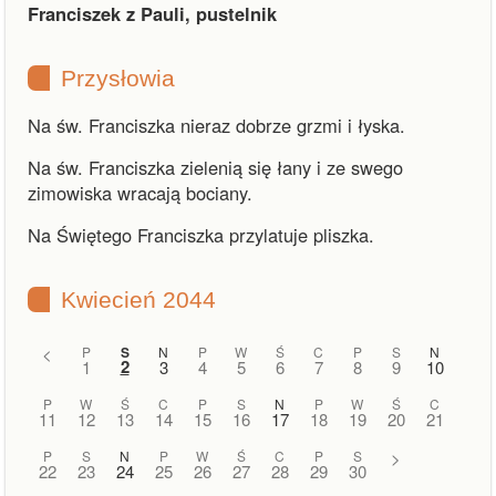
Franciszek z Pauli, pustelnik
Przysłowia
Na św. Franciszka nieraz dobrze grzmi i łyska.
Na św. Franciszka zielenią się łany i ze swego
zimowiska wracają bociany.
Na Świętego Franciszka przylatuje pliszka.
Kwiecień 2044
<
P
S
N
P
W
Ś
C
P
S
N
2
1
3
4
5
6
7
8
9
10
P
W
Ś
C
P
S
N
P
W
Ś
C
11
12
13
14
15
16
17
18
19
20
21
P
S
N
P
W
Ś
C
P
S
>
22
23
24
25
26
27
28
29
30