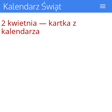
Toggl
navig
2 kwietnia — kartka z
kalendarza