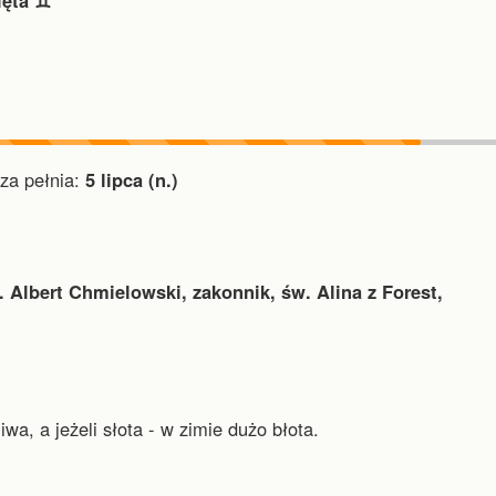
ięta ♊︎
a pełnia:
5 lipca (n.)
. Albert Chmielowski, zakonnik, św. Alina z Forest,
wa, a jeżeli słota - w zimie dużo błota.