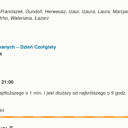
 Franciszek, Gundolf, Herweusz, Izaur, Izaura, Laura, Marcja
Urho, Waleriana, Łazarz
anych – Dzień Czołgisty
ą

21:00
najdłuższego o 1 min.
i
jest dłuższy od najkrótszego o 9 godz. 
.
ni