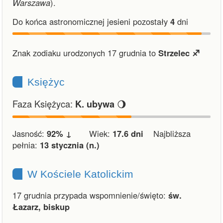
Warszawa
).
Do końca astronomicznej jesieni pozostały
4
dni
Znak zodiaku urodzonych 17 grudnia to
Strzelec ♐︎
Księżyc
Faza Księżyca:
🌖
K. ubywa
Jasność:
92% ↓
Wiek:
17.6 dni
Najbliższa
pełnia:
13 stycznia (n.)
W Kościele Katolickim
17 grudnia przypada wspomnienie/święto:
św.
Łazarz, biskup