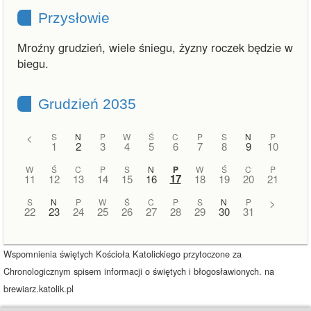
Przysłowie
Mroźny grudzień, wiele śniegu, żyzny roczek będzie w
biegu.
Grudzień 2035
<
S
N
P
W
Ś
C
P
S
N
P
1
2
3
4
5
6
7
8
9
10
W
Ś
C
P
S
N
P
W
Ś
C
P
17
11
12
13
14
15
16
18
19
20
21
S
N
P
W
Ś
C
P
S
N
P
>
22
23
24
25
26
27
28
29
30
31
Wspomnienia świętych Kościoła Katolickiego przytoczone za
Chronologicznym spisem informacji o świętych i błogosławionych. na
brewiarz.katolik.pl