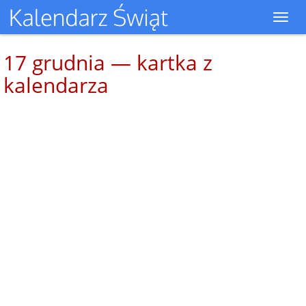
Toggl
navig
17 grudnia — kartka z
kalendarza