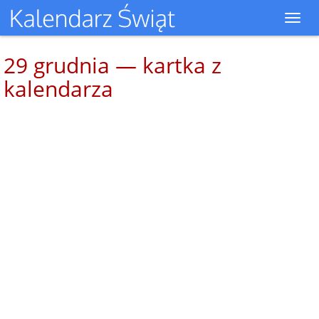
Toggl
navig
29 grudnia — kartka z
kalendarza