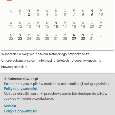
<
S
N
P
W
Ś
C
P
S
N
P
1
2
3
4
5
6
7
8
9
10
W
Ś
C
P
S
N
P
W
Ś
C
P
11
12
13
14
15
16
17
18
19
20
21
S
N
P
W
Ś
C
P
S
N
P
>
29
22
23
24
25
26
27
28
30
31
Wspomnienia świętych Kościoła Katolickiego przytoczone za
Chronologicznym spisem informacji o świętych i błogosławionych. na
brewiarz.katolik.pl
© KalendarzSwiat.pl
Strona korzysta z plików cookies w celu realizacji usług zgodnie z
Polityką prywatności
.
Możesz określić warunki przechowywania lub dostępu do plików
cookies w Twojej przeglądarce.
Kontakt
Polityka prywatności