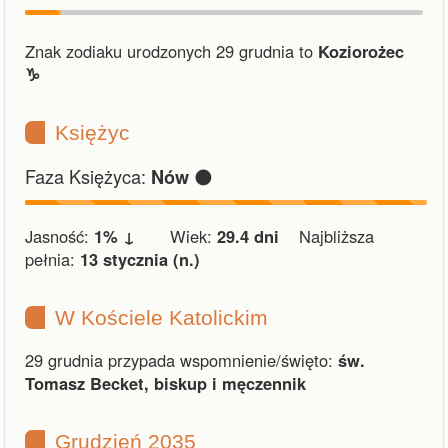
Znak zodiaku urodzonych 29 grudnia to
Koziorożec
♑︎
Księżyc
Faza Księżyca:
🌑
Nów
Jasność:
1% ↓
Wiek:
29.4 dni
Najbliższa
pełnia:
13 stycznia (n.)
W Kościele Katolickim
29 grudnia przypada wspomnienie/święto:
św.
Tomasz Becket, biskup i męczennik
Grudzień 2035