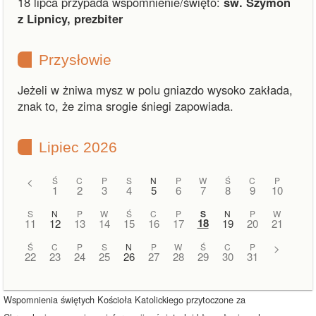
18 lipca przypada wspomnienie/święto:
św. Szymon
z Lipnicy, prezbiter
Przysłowie
Jeżeli w żniwa mysz w polu gniazdo wysoko zakłada,
znak to, że zima srogie śniegi zapowiada.
Lipiec 2026
<
Ś
C
P
S
N
P
W
Ś
C
P
1
2
3
4
5
6
7
8
9
10
S
N
P
W
Ś
C
P
S
N
P
W
18
11
12
13
14
15
16
17
19
20
21
Ś
C
P
S
N
P
W
Ś
C
P
>
22
23
24
25
26
27
28
29
30
31
Wspomnienia świętych Kościoła Katolickiego przytoczone za