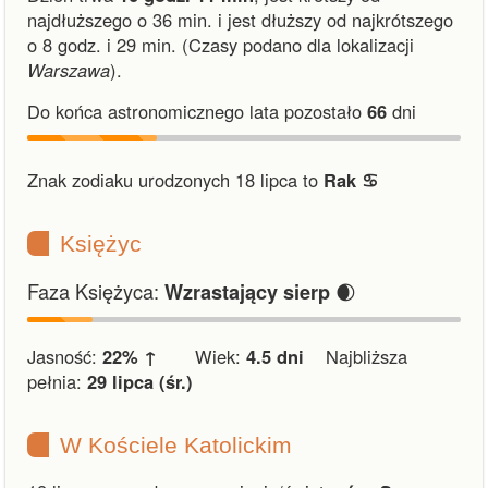
najdłuższego o 36 min.
i
jest dłuższy od najkrótszego
o 8 godz. i 29 min.
(Czasy podano dla lokalizacji
Warszawa
).
Do końca astronomicznego lata pozostało
66
dni
Znak zodiaku urodzonych 18 lipca to
Rak ♋︎
Księżyc
Faza Księżyca:
🌒
Wzrastający sierp
Jasność:
22% ↑
Wiek:
4.5 dni
Najbliższa
pełnia:
29 lipca (śr.)
W Kościele Katolickim