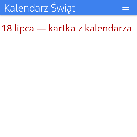
Toggl
navig
18 lipca — kartka z kalendarza