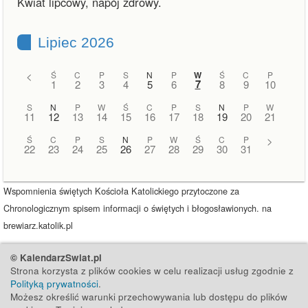
Kwiat lipcowy, napój zdrowy.
Lipiec 2026
<
Ś
C
P
S
N
P
W
Ś
C
P
7
1
2
3
4
5
6
8
9
10
S
N
P
W
Ś
C
P
S
N
P
W
11
12
13
14
15
16
17
18
19
20
21
Ś
C
P
S
N
P
W
Ś
C
P
>
22
23
24
25
26
27
28
29
30
31
Wspomnienia świętych Kościoła Katolickiego przytoczone za
Chronologicznym spisem informacji o świętych i błogosławionych. na
brewiarz.katolik.pl
© KalendarzSwiat.pl
Strona korzysta z plików cookies w celu realizacji usług zgodnie z
Polityką prywatności
.
Możesz określić warunki przechowywania lub dostępu do plików