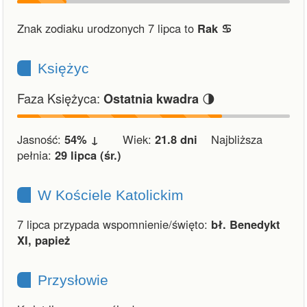
Znak zodiaku urodzonych 7 lipca to
Rak ♋︎
Księżyc
Faza Księżyca:
🌗
Ostatnia kwadra
Jasność:
54% ↓
Wiek:
21.8 dni
Najbliższa
pełnia:
29 lipca (śr.)
W Kościele Katolickim
7 lipca przypada wspomnienie/święto:
bł. Benedykt
XI, papież
Przysłowie