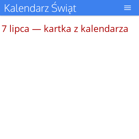
Toggl
navig
7 lipca — kartka z kalendarza