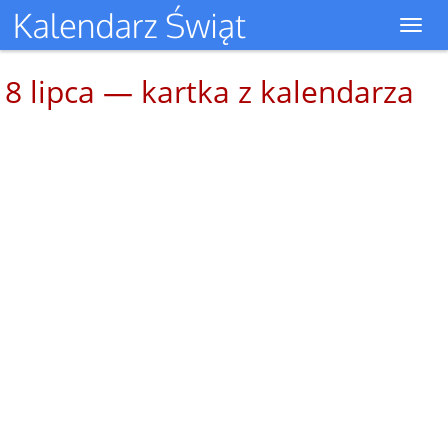
Toggl
navig
8 lipca — kartka z kalendarza