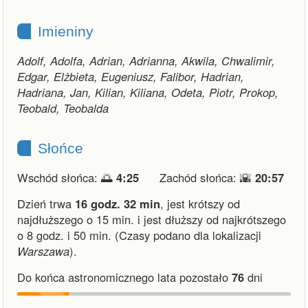
Imieniny
Adolf, Adolfa, Adrian, Adrianna, Akwila, Chwalimir,
Edgar, Elżbieta, Eugeniusz, Falibor, Hadrian,
Hadriana, Jan, Kilian, Kiliana, Odeta, Piotr, Prokop,
Teobald, Teobalda
Słońce
Wschód słońca: 🌅
4:25
Zachód słońca: 🌇
20:57
Dzień trwa
16 godz. 32 min
,
jest krótszy od
najdłuższego o 15 min.
i
jest dłuższy od najkrótszego
o 8 godz. i 50 min.
(Czasy podano dla lokalizacji
Warszawa
).
Do końca astronomicznego lata pozostało
76
dni