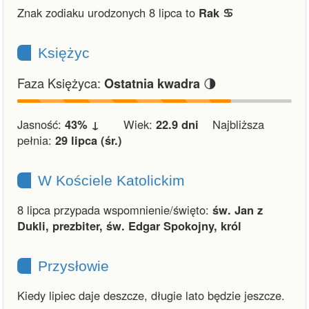
Znak zodiaku urodzonych 8 lipca to
Rak ♋︎
Księżyc
Faza Księżyca:
🌗
Ostatnia kwadra
Jasność:
43% ↓
Wiek:
22.9 dni
Najbliższa
pełnia:
29 lipca (śr.)
W Kościele Katolickim
8 lipca przypada wspomnienie/święto:
św. Jan z
Dukli, prezbiter, św. Edgar Spokojny, król
Przysłowie
Kiedy lipiec daje deszcze, długie lato będzie jeszcze.