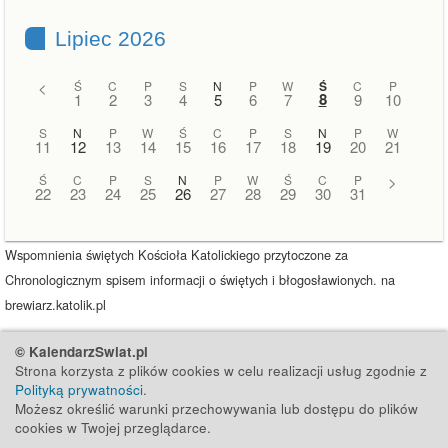
Lipiec 2026
<
Ś
C
P
S
N
P
W
Ś
C
P
8
1
2
3
4
5
6
7
9
10
S
N
P
W
Ś
C
P
S
N
P
W
11
12
13
14
15
16
17
18
19
20
21
Ś
C
P
S
N
P
W
Ś
C
P
>
22
23
24
25
26
27
28
29
30
31
Wspomnienia świętych Kościoła Katolickiego przytoczone za
Chronologicznym spisem informacji o świętych i błogosławionych. na
brewiarz.katolik.pl
© KalendarzSwiat.pl
Strona korzysta z plików cookies w celu realizacji usług zgodnie z
Polityką prywatności
.
Możesz określić warunki przechowywania lub dostępu do plików
cookies w Twojej przeglądarce.