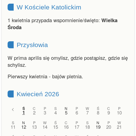
W Kościele Katolickim
1 kwietnia przypada wspomnienie/święto:
Wielka
Środa
Przysłowia
W prima aprilis się omylisz, gdzie postąpisz, gdzie się
schylisz.
Pierwszy kwietnia - bajów pletnia.
Kwiecień 2026
<
Ś
C
P
S
N
P
W
Ś
C
P
1
2
3
4
5
6
7
8
9
10
S
N
P
W
Ś
C
P
S
N
P
W
11
12
13
14
15
16
17
18
19
20
21