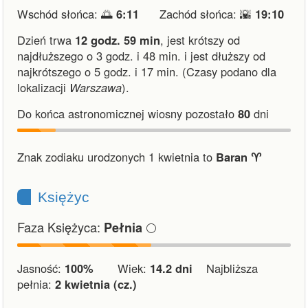
Wschód słońca: 🌅
6:11
Zachód słońca: 🌇
19:10
Dzień trwa
12 godz. 59 min
,
jest krótszy od
najdłuższego o 3 godz. i 48 min.
i
jest dłuższy od
najkrótszego o 5 godz. i 17 min.
(Czasy podano dla
lokalizacji
Warszawa
).
Do końca astronomicznej wiosny pozostało
80
dni
Znak zodiaku urodzonych 1 kwietnia to
Baran ♈︎
Księżyc
Faza Księżyca:
🌕
Pełnia
Jasność:
100%
Wiek:
14.2 dni
Najbliższa
pełnia:
2 kwietnia (cz.)