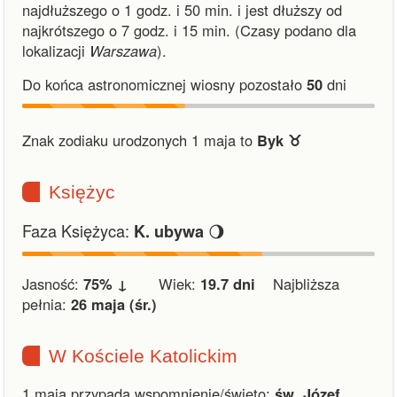
najdłuższego o 1 godz. i 50 min.
i
jest dłuższy od
najkrótszego o 7 godz. i 15 min.
(Czasy podano dla
lokalizacji
Warszawa
).
Do końca astronomicznej wiosny pozostało
50
dni
Znak zodiaku urodzonych 1 maja to
Byk ♉︎
Księżyc
Faza Księżyca:
🌖
K. ubywa
Jasność:
75% ↓
Wiek:
19.7 dni
Najbliższa
pełnia:
26 maja (śr.)
W Kościele Katolickim
1 maja przypada wspomnienie/święto:
św. Józef,