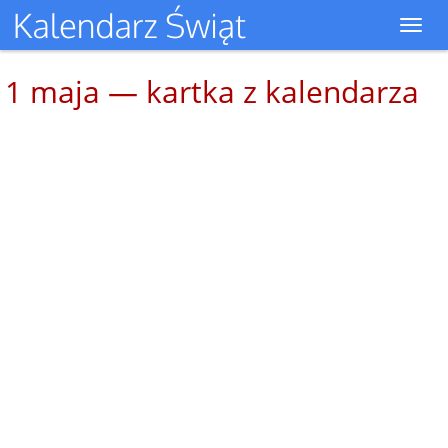
Toggl
navig
1 maja — kartka z kalendarza