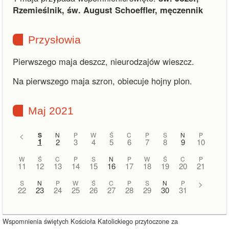
Rzemieślnik, św. August Schoeffler, męczennik
Przysłowia
Pierwszego maja deszcz, nieurodzajów wieszcz.
Na pierwszego maja szron, obiecuje hojny plon.
Maj 2021
<
S
N
P
W
Ś
C
P
S
N
P
1
2
3
4
5
6
7
8
9
10
W
Ś
C
P
S
N
P
W
Ś
C
P
11
12
13
14
15
16
17
18
19
20
21
S
N
P
W
Ś
C
P
S
N
P
>
22
23
24
25
26
27
28
29
30
31
Wspomnienia świętych Kościoła Katolickiego przytoczone za